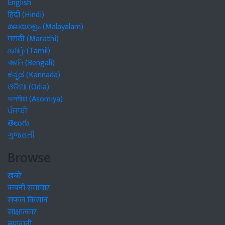
English
हिंदी (Hindi)
മലയാളം (Malayalam)
मराठी (Marathi)
தமிழ் (Tamil)
বাঙালি (Bengali)
ಕನ್ನಡ (Kannada)
ଓଡିଆ (Odia)
অসমীয়া (Asomiya)
ਪੰਜਾਬੀ
తెలుగు
ગુજરાતી
Browse
खबरें
कंपनी समाचार
सफल किसान
साक्षात्कार
बागवानी