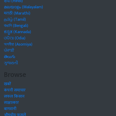
हिंदी (Hindi)
മലയാളം (Malayalam)
मराठी (Marathi)
தமிழ் (Tamil)
বাঙালি (Bengali)
ಕನ್ನಡ (Kannada)
ଓଡିଆ (Odia)
অসমীয়া (Asomiya)
ਪੰਜਾਬੀ
తెలుగు
ગુજરાતી
Browse
खबरें
कंपनी समाचार
सफल किसान
साक्षात्कार
बागवानी
औषधीय फसलें