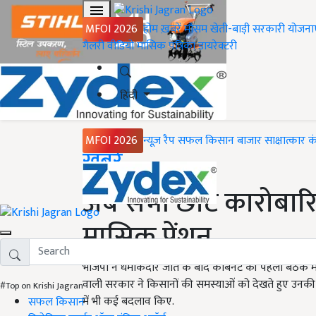
MFOI 2026
होम
ख़बरें
मौसम
खेती-बाड़ी
सरकारी योजना
गैलरी
वीडियो
मासिक पत्रिका
डायरेक्टरी
हिंदी
MFOI 2026
न्यूज़ रैप
सफल किसान
बाजार
साक्षात्कार
क
Home
ख़बरें
अब सभी छोटे कारोबारि
मासिक पेंशन
भाजपा ने धमाकेदार जीत के बाद कैबिनेट की पहली बैठक में बहुत
वाली सरकार ने किसानों की समस्याओं को देखते हुए उनकी पे
#Top on Krishi Jagran
में भी कई बदलाव किए.
सफल किसान