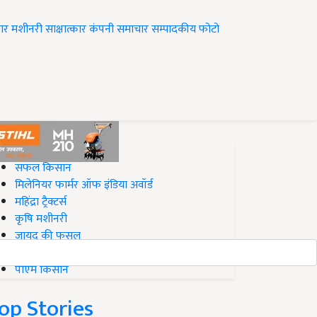
ार
मशीनरी
साक्षात्कार
कंपनी समाचार
सम्पादकीय
फोटो
op on Krishi Jagran
सफल किसान
मिलेनियर फार्मर ऑफ इंडिया अवॉर्ड
महिंद्रा ट्रैक्टर्स
कृषि मशीनरी
जायद की फसल
बिज़नेस आइडियाज
पीएम किसान
op Stories