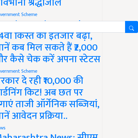
ावभीनी श्रद्धांजलि
vernment Scheme
M Kisan Yojana Update:
4वीं किस्त का इंतजार बढ़ा,
ानें कब मिल सकते हैं ₹2,000
र कैसे चेक करें अपना स्टेटस
vernment Scheme
रकार दे रही ₹10,000 की
ार्डनिंग किट! अब छत पर
गाएं ताजी ऑर्गेनिक सब्जियां,
ानें आवेदन प्रक्रिया..
ws
aharashtra News: सीएम