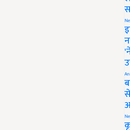
स
Ne
इ
न
'
उ
An
ब
स
आ
Ne
क