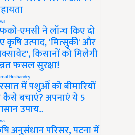
हायता
ws
फको-एमसी ने लॉन्च किए दो
ए कृषि उत्पाद, 'मित्सुकी' और
नेक्सावेट', किसानों को मिलेगी
न्नत फसल सुरक्षा!
imal Husbandry
रसात में पशुओं को बीमारियों
े कैसे बचाएं? अपनाएं ये 5
सान उपाय..
ws
ृषि अनुसंधान परिसर, पटना में