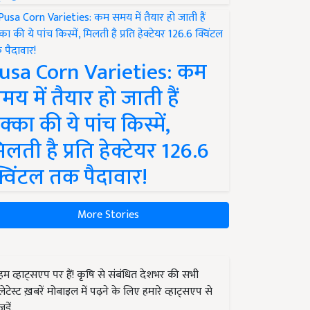
usa Corn Varieties: कम
मय में तैयार हो जाती हैं
क्का की ये पांच किस्में,
िलती है प्रति हेक्टेयर 126.6
्विंटल तक पैदावार!
More Stories
हम व्हाट्सएप पर हैं! कृषि से संबंधित देशभर की सभी
लेटेस्ट ख़बरें मोबाइल में पढ़ने के लिए हमारे व्हाट्सएप से
जुड़ें.