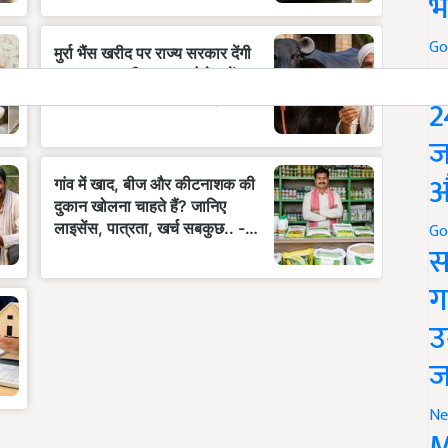
भ
Go
P
2
ज
औ
Go
स
ग
उ
ज
Ne
M