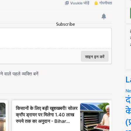
Subscribe
L
Ne
द
क
(