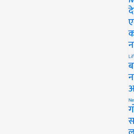
द
ए
क
न
Li
ब
न
आ
Ne
ग
स
ल