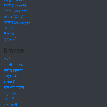
বাঙালি (Bengali)
ಕನ್ನಡ (Kannada)
ଓଡିଆ (Odia)
অসমীয়া (Asomiya)
ਪੰਜਾਬੀ
తెలుగు
ગુજરાતી
Browse
खबरें
कंपनी समाचार
सफल किसान
साक्षात्कार
बागवानी
औषधीय फसलें
पशुपालन
मशीनरी
खेती-बाड़ी