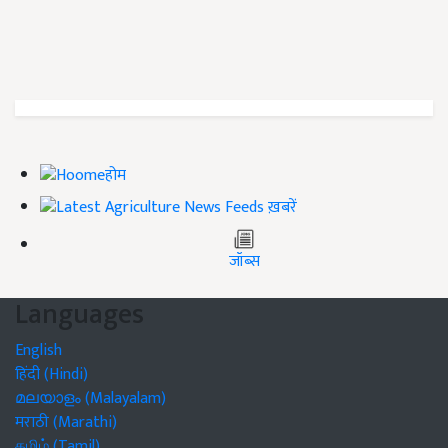
होम
ख़बरें
जॉब्स
Languages
English
हिंदी (Hindi)
മലയാളം (Malayalam)
मराठी (Marathi)
தமிழ் (Tamil)