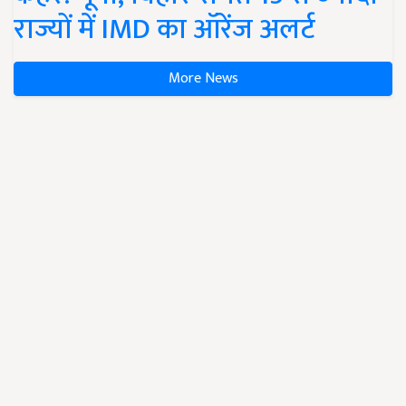
राज्यों में IMD का ऑरेंज अलर्ट
More News