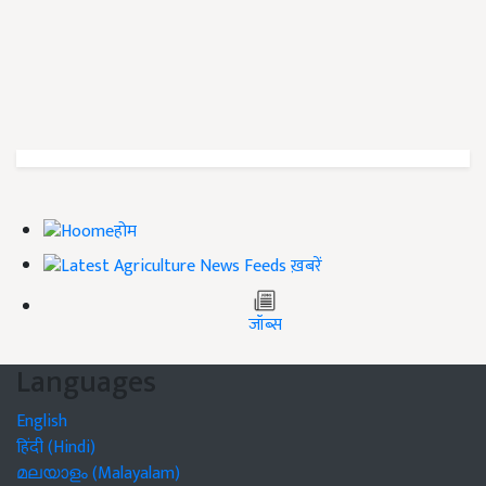
होम
ख़बरें
जॉब्स
Languages
English
हिंदी (Hindi)
മലയാളം (Malayalam)