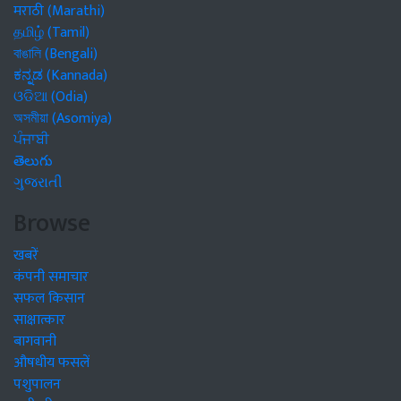
मराठी (Marathi)
தமிழ் (Tamil)
বাঙালি (Bengali)
ಕನ್ನಡ (Kannada)
ଓଡିଆ (Odia)
অসমীয়া (Asomiya)
ਪੰਜਾਬੀ
తెలుగు
ગુજરાતી
Browse
खबरें
कंपनी समाचार
सफल किसान
साक्षात्कार
बागवानी
औषधीय फसलें
पशुपालन