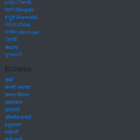
தமிழ் (Tamil)
বাঙালি (Bengali)
ಕನ್ನಡ (Kannada)
ଓଡିଆ (Odia)
অসমীয়া (Asomiya)
ਪੰਜਾਬੀ
తెలుగు
ગુજરાતી
Browse
खबरें
कंपनी समाचार
सफल किसान
साक्षात्कार
बागवानी
औषधीय फसलें
पशुपालन
मशीनरी