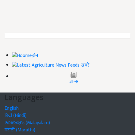
होम
ख़बरें
जॉब्स
Languages
English
हिंदी (Hindi)
മലയാളം (Malayalam)
मराठी (Marathi)