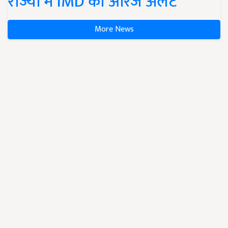
राज्यों में IMD का ऑरेंज अलर्ट
More News