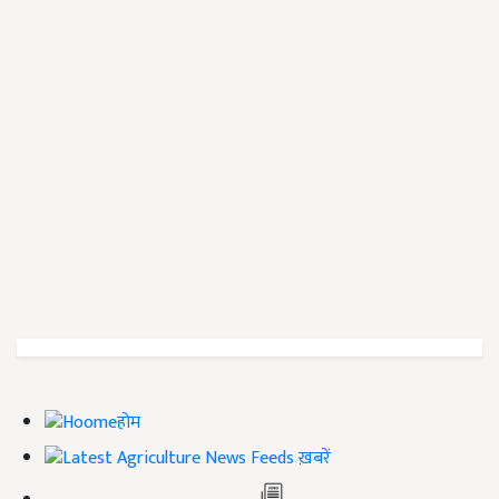
होम
ख़बरें