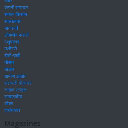
खबरें
कंपनी समाचार
सफल किसान
साक्षात्कार
बागवानी
औषधीय फसलें
पशुपालन
मशीनरी
खेती-बाड़ी
मौसम
बाजार
ग्रामीण उद्द्योग
सरकारी योजनाएं
लाइफ स्टाइल
सम्पादकीय
जॉब्स
डायरेक्टरी
Magazines