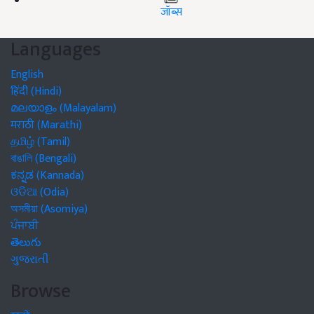
जॉब्स
Languages
English
हिंदी (Hindi)
മലയാളം (Malayalam)
मराठी (Marathi)
தமிழ் (Tamil)
বাঙালি (Bengali)
ಕನ್ನಡ (Kannada)
ଓଡିଆ (Odia)
অসমীয়া (Asomiya)
ਪੰਜਾਬੀ
తెలుగు
ગુજરાતી
Browse