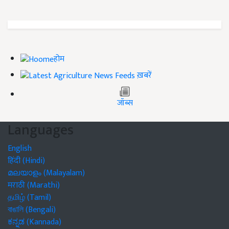
होम
ख़बरें
जॉब्स
Languages
English
हिंदी (Hindi)
മലയാളം (Malayalam)
मराठी (Marathi)
தமிழ் (Tamil)
বাঙালি (Bengali)
ಕನ್ನಡ (Kannada)