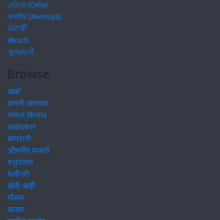
ଓଡିଆ (Odia)
অসমীয়া (Asomiya)
ਪੰਜਾਬੀ
తెలుగు
ગુજરાતી
Browse
खबरें
कंपनी समाचार
सफल किसान
साक्षात्कार
बागवानी
औषधीय फसलें
पशुपालन
मशीनरी
खेती-बाड़ी
मौसम
बाजार