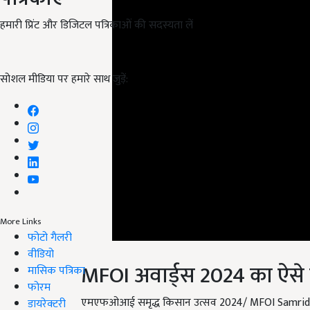
हमारी प्रिंट और डिजिटल पत्रिकाओं की सदस्यता लें
सोशल मीडिया पर हमारे साथ जुड़ें:
More Links
फोटो गैलरी
MFOI
अवार्ड्स 2024 का ऐसे ब
वीडियो
मासिक पत्रिका
एमएफओआई समृद्ध किसान उत्सव 2024/
MFOI Samrid
फोरम
कंपनियां और अन्य लोग भी हिस्सा बन सकते हैं. इसके लि
डायरेक्टरी