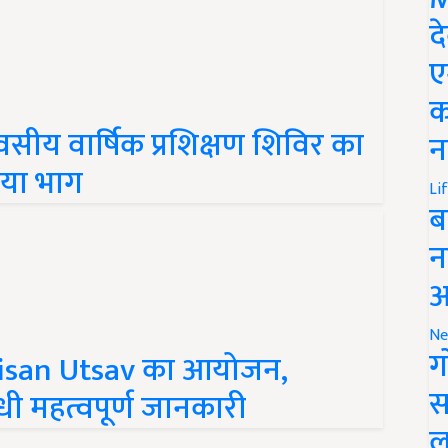
द
ए
क
िवसीय वार्षिक प्रशिक्षण शिविर का
न
िया भाग
Li
ब
न
आ
 Kisan Utsav का आयोजन,
Ne
ग
धी महत्वपूर्ण जानकारी
स
ल