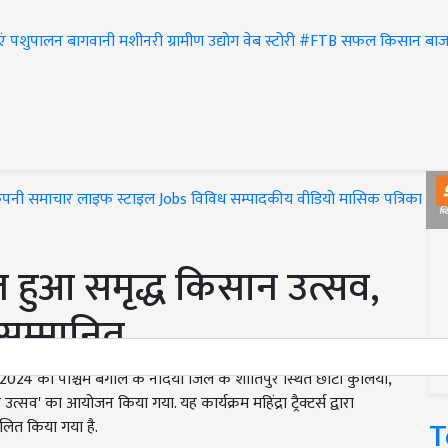
एं
पशुपालन
बागवानी
मशीनरी
ग्रामीण उद्योग
वेब स्टोरी
#FTB
सफल किसान
बाज
ंपनी समाचार
लाइफ स्टाइल
Jobs
विविध
सम्पादकीय
वीडियो
मासिक पत्रिका
#T
त हुआ समृद्ध किसान उत्सव,
सम्मानित
24 को पश्चिम बंगाल के नदिया जिले के शांतिपुर स्थित छोटो कुलिया,
सव' का आयोजन किया गया. यह कार्यक्रम महिंद्रा ट्रैक्टर्स द्वारा
T
चालित किया गया है.