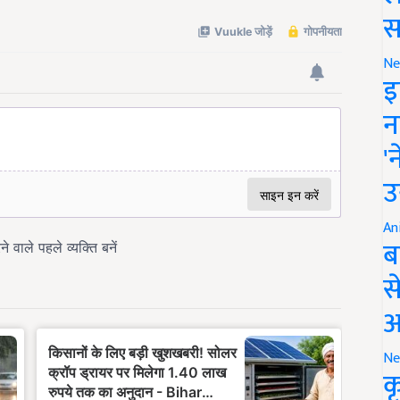
स
Ne
इ
न
'
उ
An
ब
स
आ
Ne
क