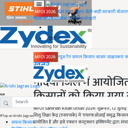
MFOI 2026
होम
ख़बरें
मौसम
खेती-बाड़ी
सरकारी योजना
गैलरी
वीडियो
मासिक पत्रिका
डायरेक्टरी
हिंदी
MFOI 2026
न्यूज़ रैप
सफल किसान
बाजार
साक्षात्कार
क
Home
ख़बरें
नदिया जिले में आयोजि
किसानों को किया गया 
MFOI Samridh Kisan Utsav 2024: शुक्रवार, 12 जुलाई 20
शिशु शिक्षा केंद्र (एसएसके) में 'एमएफओआई समृद्ध किसान उत्
#Top on Krishi Jagran
प्रायोजित है और इसे एक्शन कंस्ट्रक्शन इक्विपमेंट द्वारा सं
सफल किसान