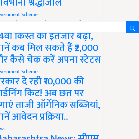
ावभीनी श्रद्धांजलि
vernment Scheme
M Kisan Yojana Update:
4वीं किस्त का इंतजार बढ़ा,
ानें कब मिल सकते हैं ₹2,000
र कैसे चेक करें अपना स्टेटस
vernment Scheme
रकार दे रही ₹10,000 की
ार्डनिंग किट! अब छत पर
गाएं ताजी ऑर्गेनिक सब्जियां,
ानें आवेदन प्रक्रिया..
ws
aharashtra News: सीएम