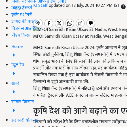
मिलेनियर फार्मर ऑफ इंडिया अवॉर्ड
KJ Staff
Updated on 12 July, 2024 10:27 PM IST
महिंद्रा ट्रैक्टर्स
कृषि मशीनरी
जायद की फसल
बिज़नेस आइडियाज
पीएम किसान
MFOI Samridh Kisan Utsav at Nadia, West Benga
Home
MFOI Samridh Kisan Utsav 2024:
कृषि जागरण ने शुक
स्थित छोटो कुलिया
,
शिशु शिक्षा केंद्र (एसएसके) में
'
एमएफओ
थीम
'
समृद्ध भारत के लिए किसानों की आय को अधिकतम 
न्यूज़ रैप
प्रथाओं और नवाचारों के साथ जोड़ना रहा. यह कार्यक्रम महिंद्रा ट
संचालित किया गया है. इस कार्यक्रम में सैकड़ों किसानों न
किसानी से जुड़ी जानकारी प्राप्त की.
खबरें
शिशु शिक्षा केंद्र (एसएसके) में महिंद्रा ट्रैक्टर्स और एक्शन
ने महिंद्रा ट्रैक्टर्स और
ACE
के स्टॉल जाकर लेटेस्ट मॉडल्स की 
सफल किसान
कृषि देश को आगे बढ़ाने का 
सरकारी योजनाएं
किसानों को संदेश देने के लिए प्रगतिशील किसान रवींद्रनाथ 