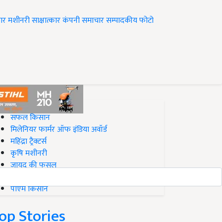
ार
मशीनरी
साक्षात्कार
कंपनी समाचार
सम्पादकीय
फोटो
op on Krishi Jagran
सफल किसान
मिलेनियर फार्मर ऑफ इंडिया अवॉर्ड
महिंद्रा ट्रैक्टर्स
कृषि मशीनरी
जायद की फसल
बिज़नेस आइडियाज
पीएम किसान
op Stories