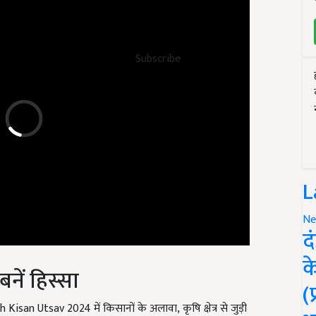
Subscribe
L
Ne
द
नें हिस्सा
क
(
h Kisan Utsav
2024 में किसानों के अलावा
,
कृषि क्षेत्र से जुड़ी
ए आप
MFOI
2024 या समृद्ध किसान उत्सव के दौरान स्टॉल बुक करने या