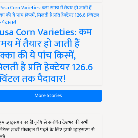
usa Corn Varieties: कम
मय में तैयार हो जाती हैं
क्का की ये पांच किस्में,
िलती है प्रति हेक्टेयर 126.6
्विंटल तक पैदावार!
More Stories
हम व्हाट्सएप पर हैं! कृषि से संबंधित देशभर की सभी
लेटेस्ट ख़बरें मोबाइल में पढ़ने के लिए हमारे व्हाट्सएप से
जुड़ें.