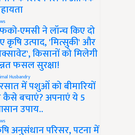
हायता
ws
फको-एमसी ने लॉन्च किए दो
ए कृषि उत्पाद, 'मित्सुकी' और
नेक्सावेट', किसानों को मिलेगी
न्नत फसल सुरक्षा!
imal Husbandry
रसात में पशुओं को बीमारियों
े कैसे बचाएं? अपनाएं ये 5
सान उपाय..
ws
ृषि अनुसंधान परिसर, पटना में