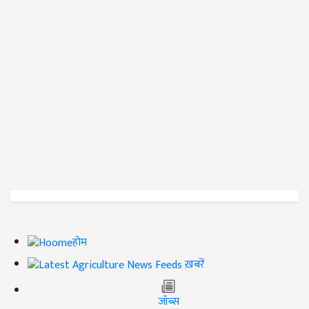
होम
ख़बरें
जॉब्स