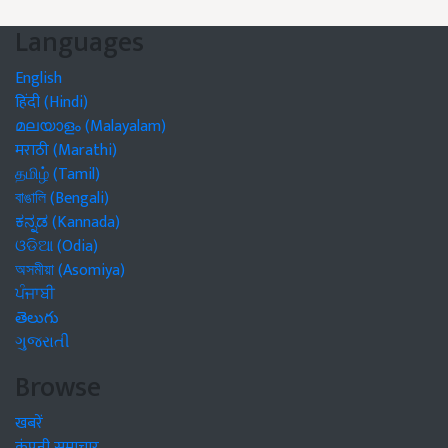
Languages
English
हिंदी (Hindi)
മലയാളം (Malayalam)
मराठी (Marathi)
தமிழ் (Tamil)
বাঙালি (Bengali)
ಕನ್ನಡ (Kannada)
ଓଡିଆ (Odia)
অসমীয়া (Asomiya)
ਪੰਜਾਬੀ
తెలుగు
ગુજરાતી
Browse
खबरें
कंपनी समाचार