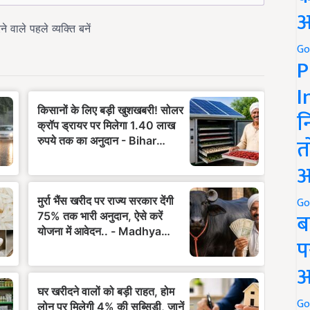
अ
Go
P
I
न
त
अ
Go
ब
प
अ
Go