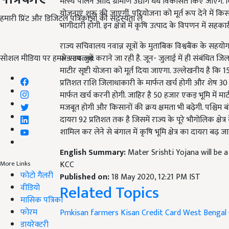
मत्स्य पालन आदि ग्रामीण उद्योग धंधे विकसित किए जाएंगे.
योजनाएं शुरू की जाएगीं. परियोजना को मूर्त रूप देने मे
हमारी प्रिंट और डिजिटल पत्रिकाओं की सदस्यता लें
भागीदारी होगी. इन क्षेत्रों में कृषि उत्पाद के विपणन में
राज्य सचिवालय नवान्न सूत्रों के मुताबिक विश्वबैंक के स
सोशल मीडिया पर हमारे साथ जुड़ें:
फंड उपलब्ध कराने जा रही है. जून- जुलाई में ही संबंधित ज
माटीर सृष्टी योजना को मूर्त दिया जाएगा. उल्लेखनीय है कि 1
प्रतिशत राशि जिलाधाकारी के मार्फत खर्च होगी और शेष 
मार्फत खर्च करनी होगी. जाहिर है 50 हजार एकड़ भूमि में माटीर स
मजबूत होगी और किसानों की क्रय क्षमता भी बढ़ेगी. पश्चिम बंग
दायरा 92 प्रतिशत तक है जिसमें राज्य के पूरे भौगोलिक क्षे
शामिल कर लेने से बंगाल में कृषि भूमि क्षेत्र का दायरा बढ़ 
English Summary:
Mater Srishti Yojana will be a
KCC
More Links
फोटो गैलरी
Published on:
18 May 2020, 12:21 PM IST
Related Topics
वीडियो
मासिक पत्रिका
फोरम
Pmkisan
farmers
Kisan Credit Card
West Bengal
डायरेक्टरी