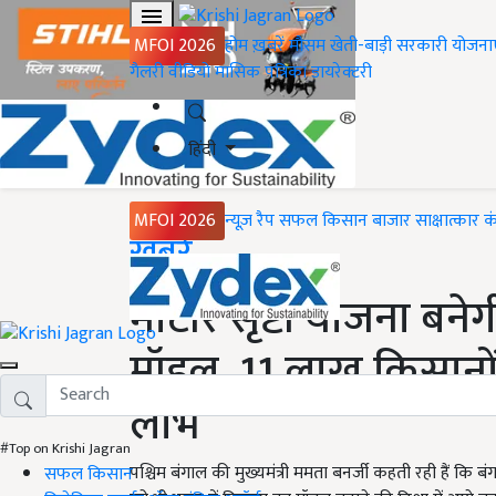
MFOI 2026
होम
ख़बरें
मौसम
खेती-बाड़ी
सरकारी योजना
गैलरी
वीडियो
मासिक पत्रिका
डायरेक्टरी
हिंदी
MFOI 2026
न्यूज़ रैप
सफल किसान
बाजार
साक्षात्कार
क
Home
ख़बरें
माटीर सृष्टी योजना बनेग
मॉडल, 11 लाख किसानों
लाभ
#Top on Krishi Jagran
पश्चिम बंगाल की मुख्यमंत्री ममता बनर्जी कहती रही हैं कि ब
सफल किसान