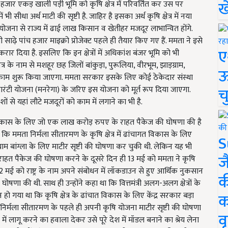
ख
ार एकड़ खाली पड़ी भूमि को कृषि क्षेत्र में परिवर्तित कर उस पर
 भी सीधा अर्थ माटी की सृष्टी है. जाहिर है इसका अर्थ कृषि क्षेत्र में नया
ोजना से राज्य में ढाई लाख किसान व खेतीहर मजदूर लाभान्वित होंगे.
ढ़े पांच हजार माइक्रो प्रोजेक्ट पहले ही तैयार किए गए हैं. ममता ने इसे
ए
ट करार दिया है. इसलिए कि इन क्षेत्रों में अधिकांश बंजर भूमि को भी
र के नाम से मशहूर छह जिलों बांकुड़ा, पुरूलिया, वीरभूम, झाड़ग्राम,
ऊ
ा पर काम शुरू किया जाएगा. ममता सरकार इसके लिए कोई ठेकेदार संस्था
च
गार गारंटी योजना (मनरेगा) के जरिए इस योजना को मूर्त रूप दिया जाएगा.
ं से यहां लौटे मजदूरों को काम में लगाने का भी है.
ढांचागत विकास के लिए जो एक लाख करोड़ रुपए के राहत पैकेज की घोषणा की है
ि ममता निर्मला सीतारमण के कृषि क्षेत्र में ढांचागत विकास के लिए
S
म बांग्ला के लिए माटीर सृष्टी की घोषणा कर चुकी थी. लेकिन यह भी
ज
के राहत पैकेज की घोषणा करने के दूसरे दिन ही 13 मई को ममता ने कृषि
 12 मई को राष्ट्र के नाम अपने संबोधन में लॉकडाउन से हुए आर्थिक नुकसान
क
ा की थी. साथ ही उन्होंने कहा था कि वित्तमंत्री अलग-अलग क्षेत्रों के
क
ो गया था कि कृषि क्षेत्र के ढांचात विकास के लिए केंद्र सरकार बड़ा
री निर्मला सीतारमण के पहले ही अपनी कृषि योजना माटीर सृष्टी की घोषणा
वृ
लागू करने का हवाला देकर उसे पूरे देश में मॉडल बनाने का श्रेय लेना