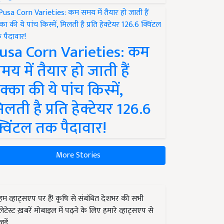
usa Corn Varieties: कम
मय में तैयार हो जाती हैं
क्का की ये पांच किस्में,
िलती है प्रति हेक्टेयर 126.6
्विंटल तक पैदावार!
More Stories
हम व्हाट्सएप पर हैं! कृषि से संबंधित देशभर की सभी
लेटेस्ट ख़बरें मोबाइल में पढ़ने के लिए हमारे व्हाट्सएप से
जुड़ें.