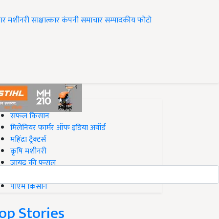
ार
मशीनरी
साक्षात्कार
कंपनी समाचार
सम्पादकीय
फोटो
op on Krishi Jagran
सफल किसान
मिलेनियर फार्मर ऑफ इंडिया अवॉर्ड
महिंद्रा ट्रैक्टर्स
कृषि मशीनरी
जायद की फसल
बिज़नेस आइडियाज
पीएम किसान
op Stories