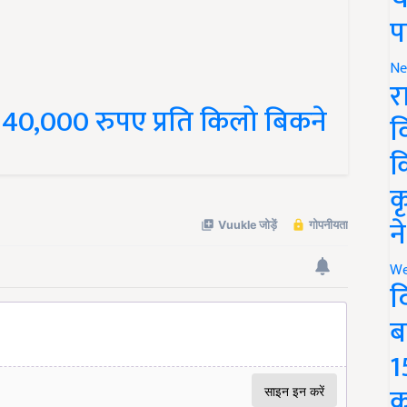
प
Ne
र
ी 40,000 रुपए प्रति किलो बिकने
व
क
क
न
We
द
ब
1
क