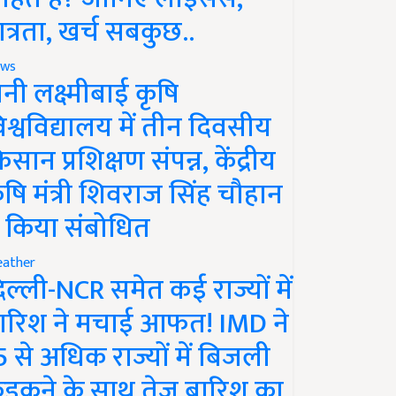
ात्रता, खर्च सबकुछ..
ws
ानी लक्ष्मीबाई कृषि
िश्वविद्यालय में तीन दिवसीय
िसान प्रशिक्षण संपन्न, केंद्रीय
ृषि मंत्री शिवराज सिंह चौहान
े किया संबोधित
ather
िल्ली-NCR समेत कई राज्यों में
ारिश ने मचाई आफत! IMD ने
5 से अधिक राज्यों में बिजली
ड़कने के साथ तेज बारिश का