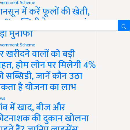
vernment Scheme
ानसून में करें फूलों की खेती,
0% सब्सिडी के साथ कमाएं
ड़ा मुनाफा
vernment Scheme
र खरीदने वालों को बड़ी
ाहत, होम लोन पर मिलेगी 4%
ी सब्सिडी, जानें कौन उठा
कता है योजना का लाभ
ws
ांव में खाद, बीज और
ीटनाशक की दुकान खोलना
ाहते हैं? जानिए लाइसेंस,