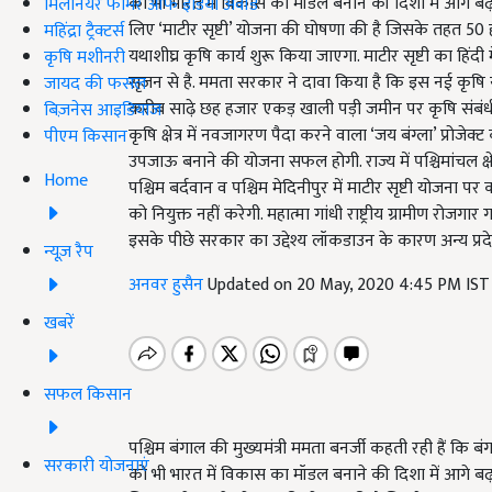
को भी भारत में विकास का मॉडल बनाने की दिशा में आगे बढ़ रही
मिलेनियर फार्मर ऑफ इंडिया अवॉर्ड
लिए ‘माटीर सृष्टी’ योजना की घोषणा की है जिसके तहत 50 हज
महिंद्रा ट्रैक्टर्स
यथाशीघ्र कृषि कार्य शुरू किया जाएगा. माटीर सृष्टी का हिंदी में
कृषि मशीनरी
सृजन से है. ममता सरकार ने दावा किया है कि इस नई कृषि य
जायद की फसल
करीब साढ़े छह हजार एकड़ खाली पड़ी जमीन पर कृषि संबंधी सा
बिज़नेस आइडियाज
कृषि क्षेत्र में नवजागरण पैदा करने वाला ‘जय बंग्ला’ प्रोजेक्
पीएम किसान
उपजाऊ बनाने की योजना सफल होगी. राज्य में पश्चिमांचल क्षेत्
Home
पश्चिम बर्दवान व पश्चिम मेदिनीपुर में माटीर सृष्टी योजन
को नियुक्त नहीं करेगी. महात्मा गांधी राष्ट्रीय ग्रामीण रोज
इसके पीछे सरकार का उद्देश्य लॉकडाउन के कारण अन्य प्रदेशो
न्यूज़ रैप
अनवर हुसैन
Updated on 20 May, 2020 4:45 PM IS
खबरें
सफल किसान
पश्चिम बंगाल की मुख्यमंत्री ममता बनर्जी कहती रही हैं कि ब
सरकारी योजनाएं
को भी भारत में विकास का मॉडल बनाने की दिशा में आगे बढ़ रही