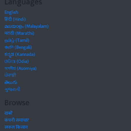
Languages
English
हिंदी (Hindi)
മലയാളം (Malayalam)
मराठी (Marathi)
தமிழ் (Tamil)
বাঙালি (Bengali)
ಕನ್ನಡ (Kannada)
ଓଡିଆ (Odia)
অসমীয়া (Asomiya)
ਪੰਜਾਬੀ
తెలుగు
ગુજરાતી
Browse
खबरें
कंपनी समाचार
सफल किसान