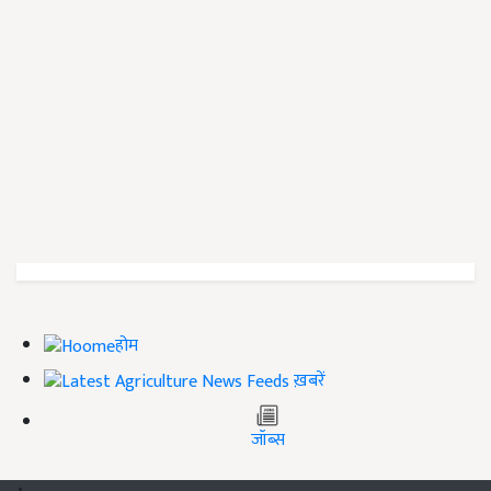
होम
ख़बरें
जॉब्स