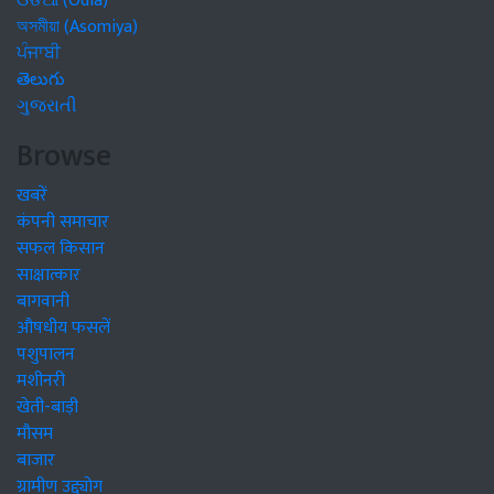
ଓଡିଆ (Odia)
অসমীয়া (Asomiya)
ਪੰਜਾਬੀ
తెలుగు
ગુજરાતી
Browse
खबरें
कंपनी समाचार
सफल किसान
साक्षात्कार
बागवानी
औषधीय फसलें
पशुपालन
मशीनरी
खेती-बाड़ी
मौसम
बाजार
ग्रामीण उद्द्योग