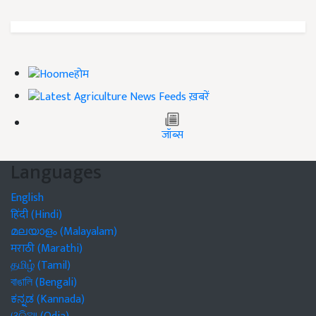
होम
ख़बरें
जॉब्स
Languages
English
हिंदी (Hindi)
മലയാളം (Malayalam)
मराठी (Marathi)
தமிழ் (Tamil)
বাঙালি (Bengali)
ಕನ್ನಡ (Kannada)