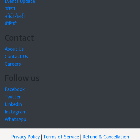
Events Update
फोरम
फोटो गैलरी
वीडियो
Contact
About Us
Contact Us
Careers
Follow us
Facebook
Twitter
LinkedIn
Instagram
WhatsApp
Privacy Policy
|
Terms of Service
|
Refund & Cancellation