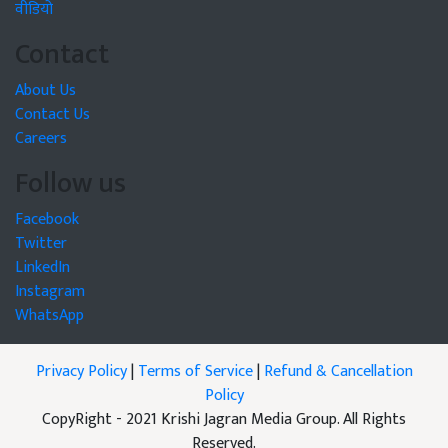
वीडियो
Contact
About Us
Contact Us
Careers
Follow us
Facebook
Twitter
LinkedIn
Instagram
WhatsApp
Privacy Policy
|
Terms of Service
|
Refund & Cancellation
Policy
CopyRight - 2021 Krishi Jagran Media Group. All Rights
Reserved.