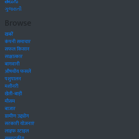
తెలుగు
ગુજરાતી
Browse
खबरें
कंपनी समाचार
सफल किसान
साक्षात्कार
बागवानी
औषधीय फसलें
पशुपालन
मशीनरी
खेती-बाड़ी
मौसम
बाजार
ग्रामीण उद्द्योग
सरकारी योजनाएं
लाइफ स्टाइल
सम्पादकीय