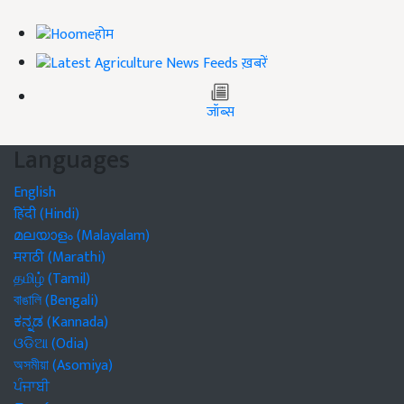
होम
ख़बरें
जॉब्स
Languages
English
हिंदी (Hindi)
മലയാളം (Malayalam)
मराठी (Marathi)
தமிழ் (Tamil)
বাঙালি (Bengali)
ಕನ್ನಡ (Kannada)
ଓଡିଆ (Odia)
অসমীয়া (Asomiya)
ਪੰਜਾਬੀ