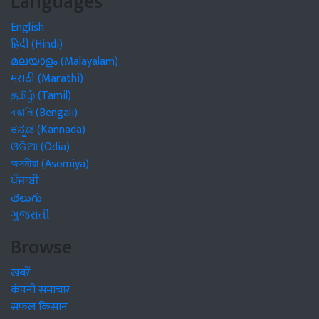
Languages
English
हिंदी (Hindi)
മലയാളം (Malayalam)
मराठी (Marathi)
தமிழ் (Tamil)
বাঙালি (Bengali)
ಕನ್ನಡ (Kannada)
ଓଡିଆ (Odia)
অসমীয়া (Asomiya)
ਪੰਜਾਬੀ
తెలుగు
ગુજરાતી
Browse
खबरें
कंपनी समाचार
सफल किसान