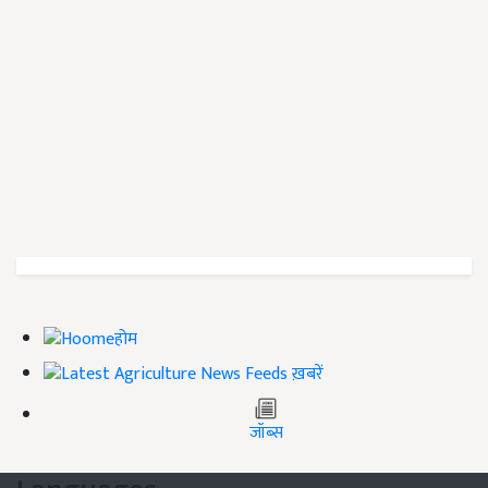
होम
ख़बरें
जॉब्स