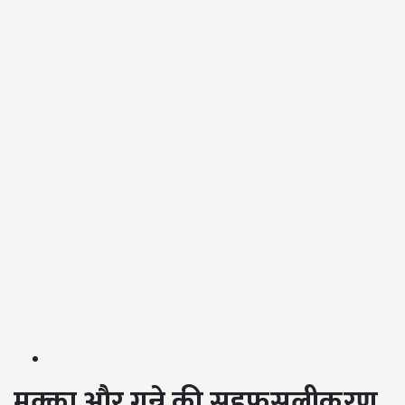
मक्का और गन्ने की सहफसलीकरण