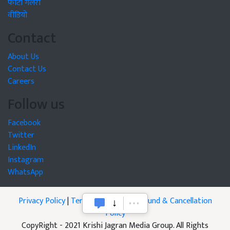
फोटो गैलरी
वीडियो
Contact
About Us
Contact Us
Careers
Follow us
Facebook
Twitter
LinkedIn
Instagram
WhatsApp
Privacy Policy
|
Terms of Service
|
Refund & Cancellation
Policy
CopyRight - 2021 Krishi Jagran Media Group. All Rights