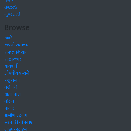
ਪੰਜਾਬੀ
తెలుగు
ગુજરાતી
Browse
खबरें
कंपनी समाचार
सफल किसान
साक्षात्कार
बागवानी
औषधीय फसलें
पशुपालन
मशीनरी
खेती-बाड़ी
मौसम
बाजार
ग्रामीण उद्द्योग
सरकारी योजनाएं
लाइफ स्टाइल