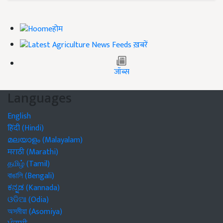
होम
ख़बरें
जॉब्स
Languages
English
हिंदी (Hindi)
മലയാളം (Malayalam)
मराठी (Marathi)
தமிழ் (Tamil)
বাঙালি (Bengali)
ಕನ್ನಡ (Kannada)
ଓଡିଆ (Odia)
অসমীয়া (Asomiya)