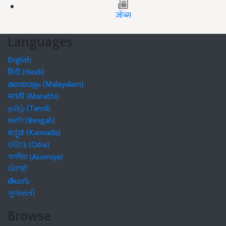
जॉब्स
Languages
English
हिंदी (Hindi)
മലയാളം (Malayalam)
मराठी (Marathi)
தமிழ் (Tamil)
বাঙালি (Bengali)
ಕನ್ನಡ (Kannada)
ଓଡିଆ (Odia)
অসমীয়া (Asomiya)
ਪੰਜਾਬੀ
తెలుగు
ગુજરાતી
Browse