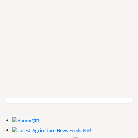
होम
ख़बरें