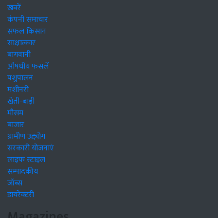
खबरें
कंपनी समाचार
सफल किसान
साक्षात्कार
बागवानी
औषधीय फसलें
पशुपालन
मशीनरी
खेती-बाड़ी
मौसम
बाजार
ग्रामीण उद्द्योग
सरकारी योजनाएं
लाइफ स्टाइल
सम्पादकीय
जॉब्स
डायरेक्टरी
Magazines