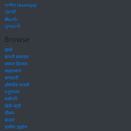
অসমীয়া (Asomiya)
ਪੰਜਾਬੀ
తెలుగు
ગુજરાતી
Browse
खबरें
कंपनी समाचार
सफल किसान
साक्षात्कार
बागवानी
औषधीय फसलें
पशुपालन
मशीनरी
खेती-बाड़ी
मौसम
बाजार
ग्रामीण उद्द्योग