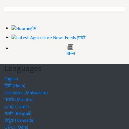
होम
ख़बरें
जॉब्स
Languages
English
हिंदी (Hindi)
മലയാളം (Malayalam)
मराठी (Marathi)
தமிழ் (Tamil)
বাঙালি (Bengali)
ಕನ್ನಡ (Kannada)
ଓଡିଆ (Odia)