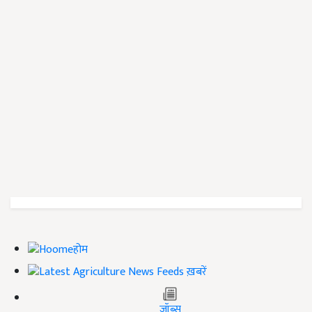
होम
ख़बरें
जॉब्स