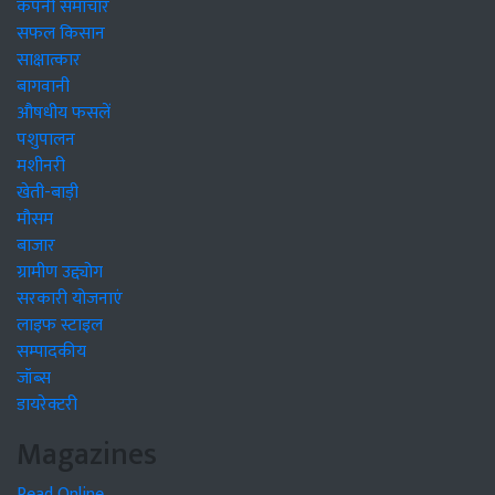
कंपनी समाचार
सफल किसान
साक्षात्कार
बागवानी
औषधीय फसलें
पशुपालन
मशीनरी
खेती-बाड़ी
मौसम
बाजार
ग्रामीण उद्द्योग
सरकारी योजनाएं
लाइफ स्टाइल
सम्पादकीय
जॉब्स
डायरेक्टरी
Magazines
Read Online