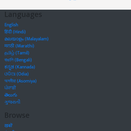
Languages
English
हिंदी (Hindi)
മലയാളം (Malayalam)
मराठी (Marathi)
தமிழ் (Tamil)
বাঙালি (Bengali)
ಕನ್ನಡ (Kannada)
ଓଡିଆ (Odia)
অসমীয়া (Asomiya)
ਪੰਜਾਬੀ
తెలుగు
ગુજરાતી
Browse
खबरें