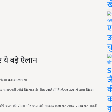
ख
ए
ऊ
च
ए ये बड़े ऐलान
S
ज
स्था बनाया जाएगा.
क
देय एमएसपी सीधे किसान के बैंक खाते में डिजिटल रूप से जमा किया
क
वृ
 जो कृषि ऋण की सीमा और ऋण की आवश्यकता पर समय-समय पर अपनी