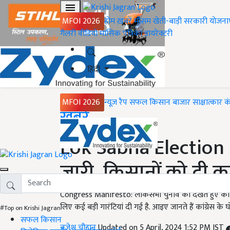
MFOI 2026
होम
ख़बरें
मौसम
खेती-बाड़ी
सरकारी योजना
गैलरी
वीडियो
मासिक पत्रिका
डायरेक्टरी
हिंदी
MFOI 2026
न्यूज़ रैप
सफल किसान
बाजार
साक्षात्कार
क
Home
ख़बरें
Lok Sabha Election 20
जारी, किसानों को दी कर
Congress Manifesto: लोकसभा चुनाव को देखते हुए कांग्रेस 
लिए कई बड़ी गारंटियां दी गई है. आइए जानते हैं कांग्रेस के 
#Top on Krishi Jagran
सफल किसान
बृजेश चौहान
Updated on 5 April, 2024 1:52 PM IST