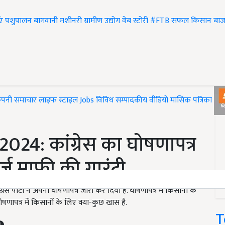
एं
पशुपालन
बागवानी
मशीनरी
ग्रामीण उद्योग
वेब स्टोरी
#FTB
सफल किसान
बाज
ंपनी समाचार
लाइफ स्टाइल
Jobs
विविध
सम्पादकीय
वीडियो
मासिक पत्रिका
#T
24: कांग्रेस का घोषणापत्र
्ज माफी की गारंटी
पार्टी ने अपना घोषणापत्र जारी कर दिया है. घोषणापत्र में किसानों के
घोषणापत्र में किसानों के लिए क्या-कुछ खास है.
T