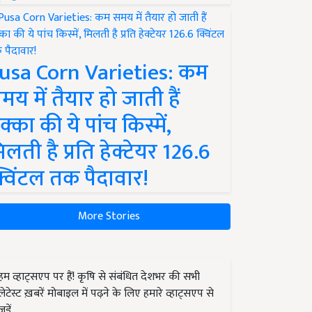
usa Corn Varieties: कम
मय में तैयार हो जाती हैं
क्का की ये पांच किस्में,
िलती है प्रति हेक्टेयर 126.6
्विंटल तक पैदावार!
More Stories
हम व्हाट्सएप पर हैं! कृषि से संबंधित देशभर की सभी
लेटेस्ट ख़बरें मोबाइल में पढ़ने के लिए हमारे व्हाट्सएप से
जुड़ें.