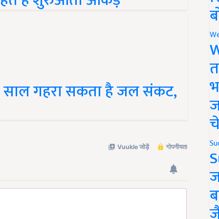
ब
We
W
त
स साल गहरा सकता है जल संकट,
भ
ज
च
Su
S
ज
ब
ज