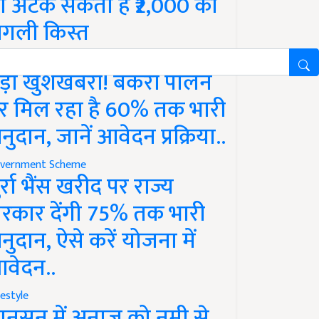
ो अटक सकती है ₹2,000 की
गली किस्त
vernment Scheme
ड़ी खुशखबरी! बकरी पालन
र मिल रहा है 60% तक भारी
नुदान, जानें आवेदन प्रक्रिया..
vernment Scheme
ुर्रा भैंस खरीद पर राज्य
रकार देंगी 75% तक भारी
नुदान, ऐसे करें योजना में
वेदन..
festyle
ानसून में अनाज को नमी से