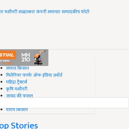
ार
मशीनरी
साक्षात्कार
कंपनी समाचार
सम्पादकीय
फोटो
op on Krishi Jagran
सफल किसान
मिलेनियर फार्मर ऑफ इंडिया अवॉर्ड
महिंद्रा ट्रैक्टर्स
कृषि मशीनरी
जायद की फसल
बिज़नेस आइडियाज
पीएम किसान
op Stories