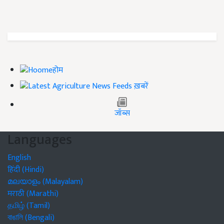
होम
ख़बरें
जॉब्स
Languages
English
हिंदी (Hindi)
മലയാളം (Malayalam)
मराठी (Marathi)
தமிழ் (Tamil)
বাঙালি (Bengali)