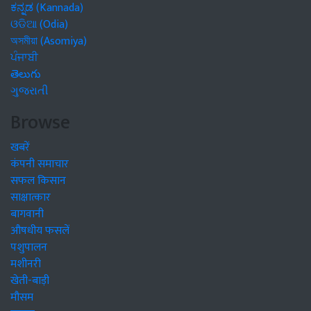
ಕನ್ನಡ (Kannada)
ଓଡିଆ (Odia)
অসমীয়া (Asomiya)
ਪੰਜਾਬੀ
తెలుగు
ગુજરાતી
Browse
खबरें
कंपनी समाचार
सफल किसान
साक्षात्कार
बागवानी
औषधीय फसलें
पशुपालन
मशीनरी
खेती-बाड़ी
मौसम