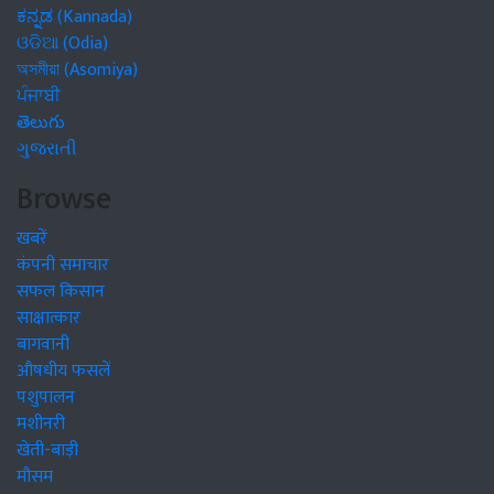
ಕನ್ನಡ (Kannada)
ଓଡିଆ (Odia)
অসমীয়া (Asomiya)
ਪੰਜਾਬੀ
తెలుగు
ગુજરાતી
Browse
खबरें
कंपनी समाचार
सफल किसान
साक्षात्कार
बागवानी
औषधीय फसलें
पशुपालन
मशीनरी
खेती-बाड़ी
मौसम