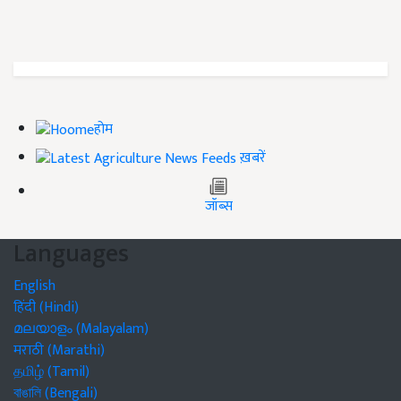
होम
ख़बरें
जॉब्स
Languages
English
हिंदी (Hindi)
മലയാളം (Malayalam)
मराठी (Marathi)
தமிழ் (Tamil)
বাঙালি (Bengali)