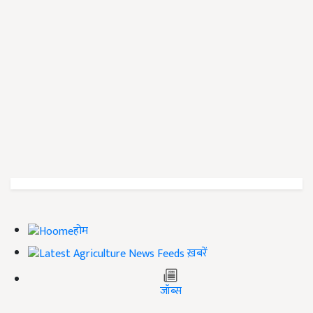
होम
ख़बरें
जॉब्स