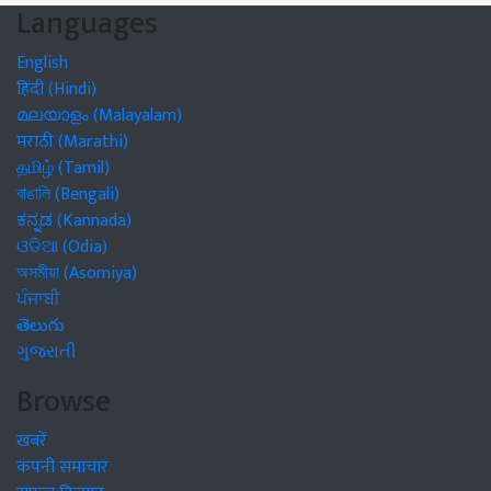
Languages
English
हिंदी (Hindi)
മലയാളം (Malayalam)
मराठी (Marathi)
தமிழ் (Tamil)
বাঙালি (Bengali)
ಕನ್ನಡ (Kannada)
ଓଡିଆ (Odia)
অসমীয়া (Asomiya)
ਪੰਜਾਬੀ
తెలుగు
ગુજરાતી
Browse
खबरें
कंपनी समाचार