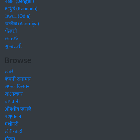
বাঙালি (Bengali)
ಕನ್ನಡ (Kannada)
ଓଡିଆ (Odia)
অসমীয়া (Asomiya)
ਪੰਜਾਬੀ
తెలుగు
ગુજરાતી
Browse
खबरें
कंपनी समाचार
सफल किसान
साक्षात्कार
बागवानी
औषधीय फसलें
पशुपालन
मशीनरी
खेती-बाड़ी
मौसम