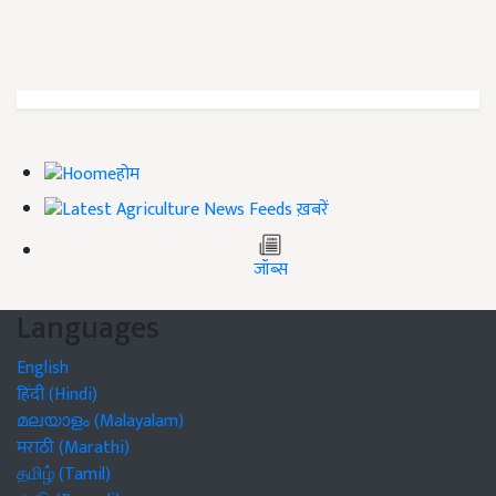
होम
ख़बरें
जॉब्स
Languages
English
हिंदी (Hindi)
മലയാളം (Malayalam)
मराठी (Marathi)
தமிழ் (Tamil)