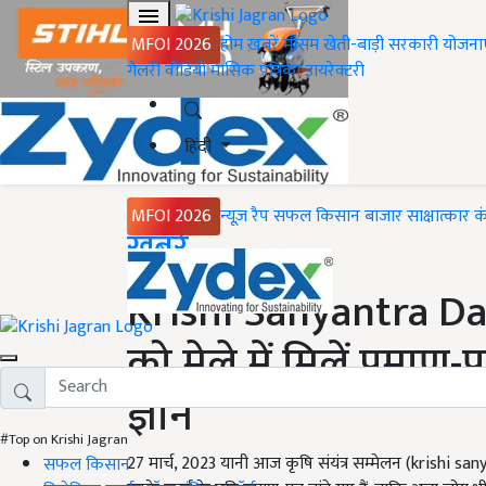
MFOI 2026
होम
ख़बरें
मौसम
खेती-बाड़ी
सरकारी योजना
गैलरी
वीडियो
मासिक पत्रिका
डायरेक्टरी
हिंदी
MFOI 2026
न्यूज़ रैप
सफल किसान
बाजार
साक्षात्कार
क
Home
ख़बरें
Krishi Sanyantra Day
को मेले में मिलें प्रमा
ज्ञान
#Top on Krishi Jagran
27 मार्च, 2023 यानी आज कृषि संयंत्र सम्मेलन (krishi
सफल किसान