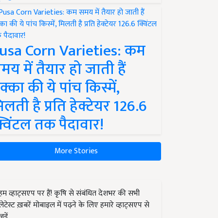
usa Corn Varieties: कम
मय में तैयार हो जाती हैं
क्का की ये पांच किस्में,
िलती है प्रति हेक्टेयर 126.6
्विंटल तक पैदावार!
More Stories
हम व्हाट्सएप पर हैं! कृषि से संबंधित देशभर की सभी
लेटेस्ट ख़बरें मोबाइल में पढ़ने के लिए हमारे व्हाट्सएप से
जुड़ें.