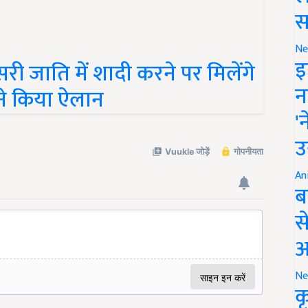
स
ी जाति में शादी करने पर मिलेंगे
Ne
इ
ने किया ऐलान
न
'
उ
An
ब
स
आ
Ne
क