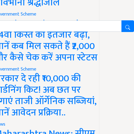
ावभीनी श्रद्धांजलि
vernment Scheme
M Kisan Yojana Update:
4वीं किस्त का इंतजार बढ़ा,
ानें कब मिल सकते हैं ₹2,000
र कैसे चेक करें अपना स्टेटस
vernment Scheme
रकार दे रही ₹10,000 की
ार्डनिंग किट! अब छत पर
गाएं ताजी ऑर्गेनिक सब्जियां,
ानें आवेदन प्रक्रिया..
ws
aharashtra News: सीएम