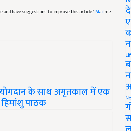
icle and have suggestions to improve this article?
Mail
me
द
ए
क
न
Li
ब
न
ूर्ण योगदान के साथ अमृतकाल में एक
आ
 हिमांशु पाठक
Ne
ग
स
ल