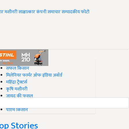
ार
मशीनरी
साक्षात्कार
कंपनी समाचार
सम्पादकीय
फोटो
op on Krishi Jagran
सफल किसान
मिलेनियर फार्मर ऑफ इंडिया अवॉर्ड
महिंद्रा ट्रैक्टर्स
कृषि मशीनरी
जायद की फसल
बिज़नेस आइडियाज
पीएम किसान
op Stories