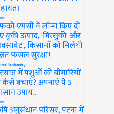
हायता
ws
फको-एमसी ने लॉन्च किए दो
ए कृषि उत्पाद, 'मित्सुकी' और
नेक्सावेट', किसानों को मिलेगी
न्नत फसल सुरक्षा!
imal Husbandry
रसात में पशुओं को बीमारियों
े कैसे बचाएं? अपनाएं ये 5
सान उपाय..
ws
ृषि अनुसंधान परिसर, पटना में