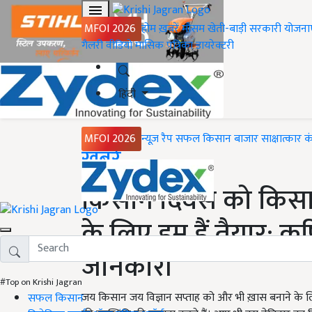
MFOI 2026
होम
ख़बरें
मौसम
खेती-बाड़ी
सरकारी योजना
गैलरी
वीडियो
मासिक पत्रिका
डायरेक्टरी
हिंदी
MFOI 2026
न्यूज़ रैप
सफल किसान
बाजार
साक्षात्कार
क
Home
ख़बरें
किसान दिवस को किसान
के लिए हम हैं तैयार: क
जानकारी
#Top on Krishi Jagran
जय किसान जय विज्ञान सप्ताह को और भी ख़ास बनाने के 
सफल किसान