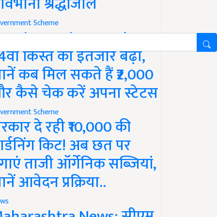
ावभीनी श्रद्धांजलि
vernment Scheme
M Kisan Yojana Update:
4वीं किस्त का इंतजार बढ़ा,
ानें कब मिल सकते हैं ₹2,000
र कैसे चेक करें अपना स्टेटस
vernment Scheme
रकार दे रही ₹10,000 की
ार्डनिंग किट! अब छत पर
गाएं ताजी ऑर्गेनिक सब्जियां,
ानें आवेदन प्रक्रिया..
ws
aharashtra News: सीएम