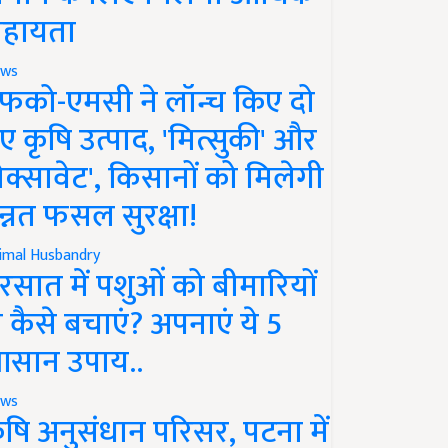
हायता
ws
फको-एमसी ने लॉन्च किए दो
ए कृषि उत्पाद, 'मित्सुकी' और
नेक्सावेट', किसानों को मिलेगी
न्नत फसल सुरक्षा!
imal Husbandry
रसात में पशुओं को बीमारियों
े कैसे बचाएं? अपनाएं ये 5
सान उपाय..
ws
ृषि अनुसंधान परिसर, पटना में