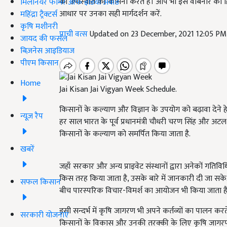
की उपस्थिति की कामना करते हैं। आप भी इस वेबिनार का 
मिलेनियर फार्मर ऑफ इंडिया अवॉर्ड
आधार पर उनका सही मार्गदर्शन करें.
महिंद्रा ट्रैक्टर्स
कृषि मशीनरी
प्राची वत्स
Updated on 23 December, 2021 12:05 PM
जायद की फसल
बिज़नेस आइडियाज
पीएम किसान
Home
Jai Kisan Jai Vigyan Week Schedule.
किसानों के कल्याण और विज्ञान के उपयोग को बढ़ावा देने ह
न्यूज़ रैप
हर साल भारत के पूर्व प्रधानमंत्री चौधरी चरण सिंह और अ
किसानों के कल्याण को समर्पित किया जाता है.
खबरें
जहाँ सरकार और अन्य प्राइवेट संस्थानों द्वारा अनेकों गतिविधि
किस तरह किया जाता है, उसके बारे में जानकारी दी जा सके. इ
सफल किसान
बीच पारस्‍परिक विचार-विमर्श का आयोजन भी किया जाता है
इसी सन्दर्भ में कृषि जागरण भी अपने कर्तव्यों का पालन कर
सरकारी योजनाएं
किसानों के विकास और उनकी तरक्की के लिए कृषि जागरण सद