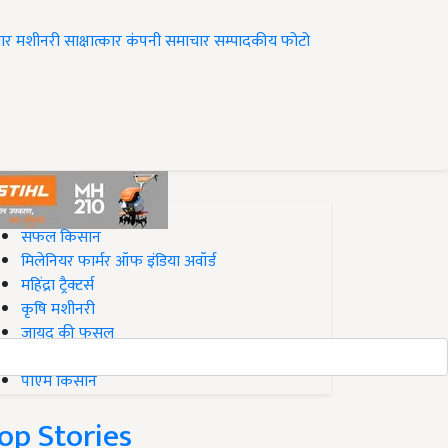
ार
मशीनरी
साक्षात्कार
कंपनी समाचार
सम्पादकीय
फोटो
op on Krishi Jagran
सफल किसान
मिलेनियर फार्मर ऑफ इंडिया अवॉर्ड
महिंद्रा ट्रैक्टर्स
कृषि मशीनरी
जायद की फसल
बिज़नेस आइडियाज
पीएम किसान
op Stories