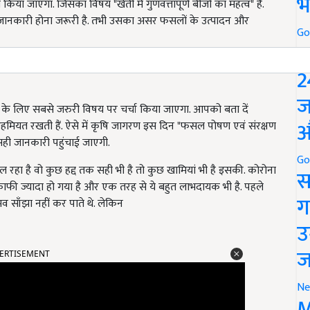
भ
ा जाएगा. जिसका विषय "खेती में गुणवत्तापूर्ण बीजों का महत्व" है.
ानकारी होना जरूरी है. तभी उसका असर फसलों के उत्पादन और
Go
P
ावों पर चर्चा" की जाएगी. इसके लिए भी कृषि जागरण वेबिनार आयोजित
2
ज
के लिए सबसे जरुरी विषय पर चर्चा किया जाएगा. आपको बता दें
औ
हमियत रखती हैं. ऐसे में कृषि जागरण इस दिन "फसल पोषण एवं संरक्षण
ही जानकारी पहुंचाई जाएगी.
Go
 रहा है वो कुछ हद्द तक सही भी है तो कुछ खामियां भी है इसकी. कोरोना
स
फी ज्यादा हो गया है और एक तरह से ये बहुत लाभदायक भी है. पहले
ग
 साँझा नहीं कर पाते थे. लेकिन
उ
ज
ERTISEMENT
Ne
M