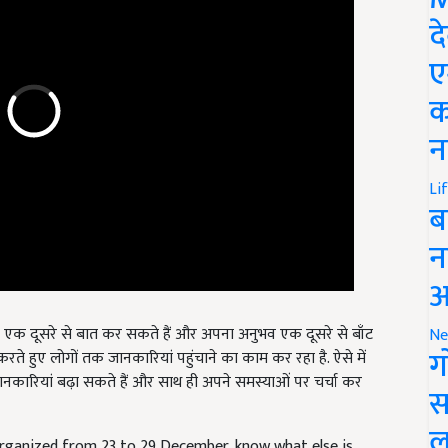
द
ए
क
न
Li
ब
न
आ
 एक दूसरे से बात कर सकते हैं और अपना अनुभव एक दूसरे से बाँट
Ne
ग
ते हुए लोगों तक जानकारियां पहुंचाने का काम कर रहा है. ऐसे में
ानकारियां बढ़ा सकते हैं और साथ ही अपने समस्याओं पर चर्चा कर
स
ल
 organized from 23 to 29 December, know what else is