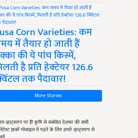
usa Corn Varieties: कम
मय में तैयार हो जाती हैं
क्का की ये पांच किस्में,
िलती है प्रति हेक्टेयर 126.6
्विंटल तक पैदावार!
More Stories
हम व्हाट्सएप पर हैं! कृषि से संबंधित देशभर की सभी
लेटेस्ट ख़बरें मोबाइल में पढ़ने के लिए हमारे व्हाट्सएप से
जुड़ें.