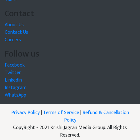
Contact
About Us
Contact Us
Careers
Follow us
Facebook
Twitter
LinkedIn
Instagram
WhatsApp
Privacy Policy
|
Terms of Service
|
Refund & Cancellation
Policy
CopyRight - 2021 Krishi Jagran Media Group. All Rights
Reserved.