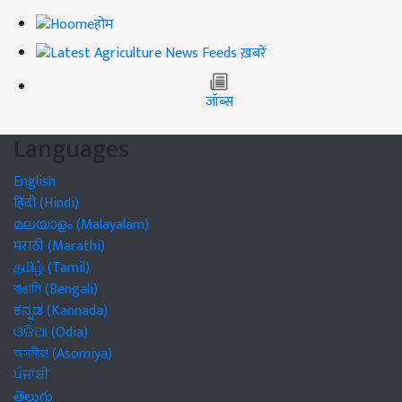
होम
ख़बरें
जॉब्स
Languages
English
हिंदी (Hindi)
മലയാളം (Malayalam)
मराठी (Marathi)
தமிழ் (Tamil)
বাঙালি (Bengali)
ಕನ್ನಡ (Kannada)
ଓଡିଆ (Odia)
অসমীয়া (Asomiya)
ਪੰਜਾਬੀ
తెలుగు