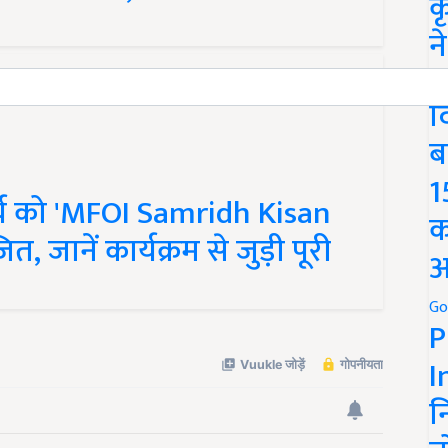
क
न
We
द
ब
1
मार्च को 'MFOI Samridh Kisan
क
जानें कार्यक्रम से जुड़ी पूरी
अ
Go
P
I
न