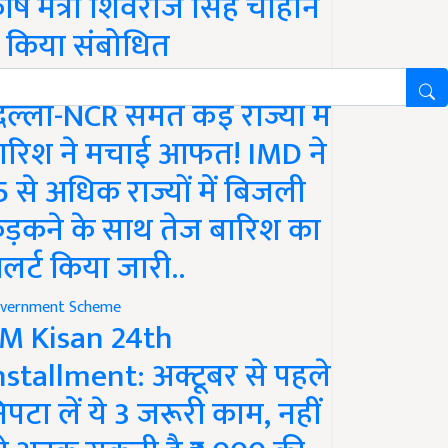
ृषि मंत्री शिवराज सिंह चौहान
े किया संबोधित
ather
िल्ली-NCR समेत कई राज्यों में
ारिश ने मचाई आफत! IMD ने
5 से अधिक राज्यों में बिजली
ड़कने के साथ तेज बारिश का
लर्ट किया जारी..
vernment Scheme
M Kisan 24th
nstallment: अक्टूबर से पहले
िपटा लें ये 3 जरूरी काम, नहीं