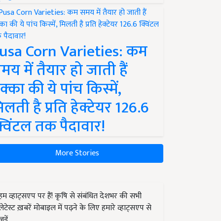
usa Corn Varieties: कम
मय में तैयार हो जाती हैं
क्का की ये पांच किस्में,
िलती है प्रति हेक्टेयर 126.6
्विंटल तक पैदावार!
More Stories
हम व्हाट्सएप पर हैं! कृषि से संबंधित देशभर की सभी
लेटेस्ट ख़बरें मोबाइल में पढ़ने के लिए हमारे व्हाट्सएप से
जुड़ें.