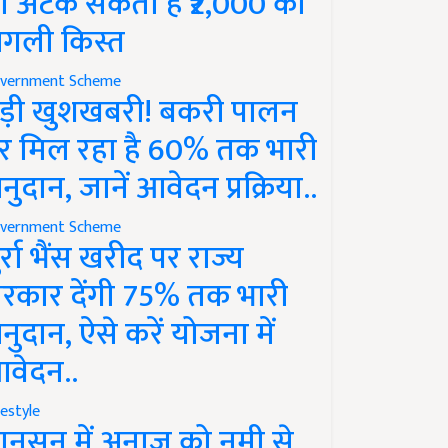
ो अटक सकती है ₹2,000 की
गली किस्त
vernment Scheme
ड़ी खुशखबरी! बकरी पालन
र मिल रहा है 60% तक भारी
नुदान, जानें आवेदन प्रक्रिया..
vernment Scheme
ुर्रा भैंस खरीद पर राज्य
रकार देंगी 75% तक भारी
नुदान, ऐसे करें योजना में
वेदन..
festyle
ानसून में अनाज को नमी से