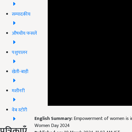
सम्पादकीय
औषधीय फसलें
पशुपालन
खेती-बाड़ी
मशीनरी
वेब स्टोरी
English Summary:
Empowerment of women is im
Women Day 2024
पत्रिकाएँ