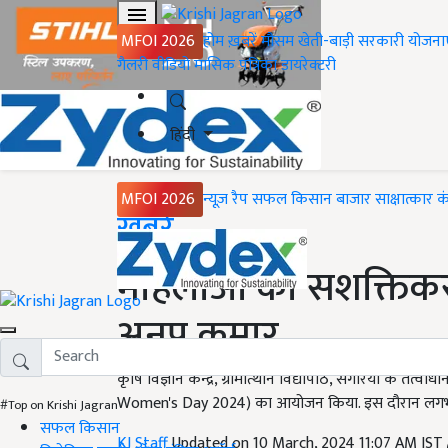
MFOI 2026
होम
ख़बरें
मौसम
खेती-बाड़ी
सरकारी योजना
गैलरी
वीडियो
मासिक पत्रिका
डायरेक्टरी
हिंदी
MFOI 2026
न्यूज़ रैप
सफल किसान
बाजार
साक्षात्कार
क
Home
ख़बरें
महिलाओं का सशक्तिकर
अनूप कुमार
कृषि विज्ञान केन्द्र, ग्रामोत्थान विद्यापीठ, संगरिया के तत्वा
Women's Day 2024) का आयोजन किया. इस दौरान लगभग 35
#Top on Krishi Jagran
सफल किसान
KJ Staff
Updated on 10 March, 2024 11:07 AM IST