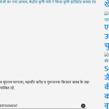
ख
 का नया आयाम, केंद्रीय कृषि मंत्री ने किया कृषि इंटीग्रेटेड कमांड एंड
ए
ऊ
च
S
ज
प सरपंच भूपराम भरनावा, महावीर बरोड़ व गुरुनानक किसान क्लब के सह-
क
स्थित रहे.
क
वृ
ERTISEMENT