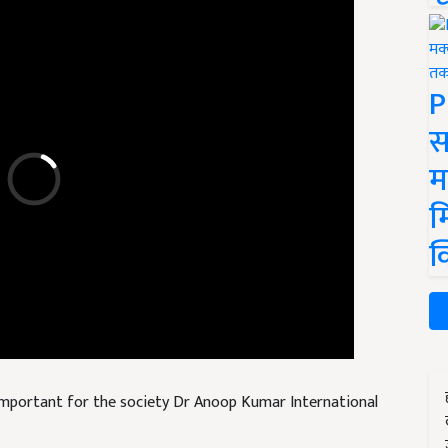
P
स
म
म
क
portant for the society Dr Anoop Kumar International