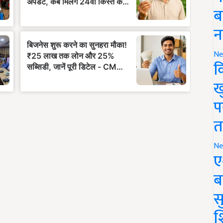
ब
न
Ne
क
ख
प
त
Ne
ए
ब
सु
श