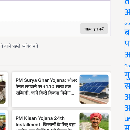
त
अ
Go
ब
प
अ
Go
म
स
अ
आ
Li
म