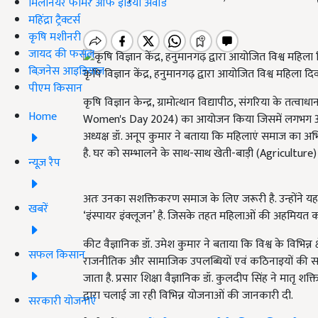
मिलेनियर फार्मर ऑफ इंडिया अवॉर्ड
महिंद्रा ट्रैक्टर्स
कृषि मशीनरी
जायद की फसल
बिज़नेस आइडियाज
कृषि विज्ञान केंद्र, हनुमानगढ़ द्वारा आयोजित विश्व महिला द
पीएम किसान
कृषि विज्ञान केन्द्र, ग्रामोत्थान विद्यापीठ, संगरिया के तत्वा
Home
Women's Day 2024) का आयोजन किया जिसमें लगभग 35 महिलाओं
अध्यक्ष डॉ. अनूप कुमार ने बताया कि महिलाएं समाज का अभिन्
है. घर को सम्भालने के साथ-साथ खेती-बाड़ी (Agriculture) व
न्यूज़ रैप
अतः उनका सशक्तिकरण समाज के लिए जरूरी है. उन्होंने यह
खबरें
‘इंस्पायर इंक्लूजन’ है. जिसके तहत महिलाओं की अहमियत 
कीट वैज्ञानिक डॉ. उमेश कुमार ने बताया कि विश्व के विभिन्न क्
सफल किसान
राजनीतिक और सामाजिक उपलब्धियों एवं कठिनाइयों की सापेक्ष
जाता है. प्रसार शिक्षा वैज्ञानिक डॉ. कुलदीप सिंह ने मातृ
द्वारा चलाई जा रही विभिन्न योजनाओं की जानकारी दी.
सरकारी योजनाएं