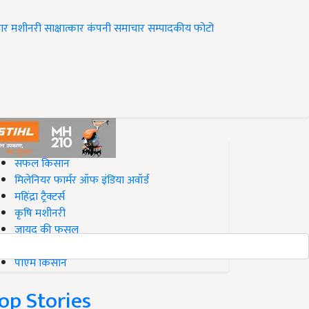
ार
मशीनरी
साक्षात्कार
कंपनी समाचार
सम्पादकीय
फोटो
op on Krishi Jagran
सफल किसान
मिलेनियर फार्मर ऑफ इंडिया अवॉर्ड
महिंद्रा ट्रैक्टर्स
कृषि मशीनरी
जायद की फसल
बिज़नेस आइडियाज
पीएम किसान
op Stories