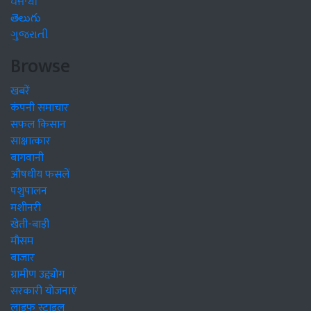
ਪੰਜਾਬੀ
తెలుగు
ગુજરાતી
Browse
खबरें
कंपनी समाचार
सफल किसान
साक्षात्कार
बागवानी
औषधीय फसलें
पशुपालन
मशीनरी
खेती-बाड़ी
मौसम
बाजार
ग्रामीण उद्द्योग
सरकारी योजनाएं
लाइफ स्टाइल