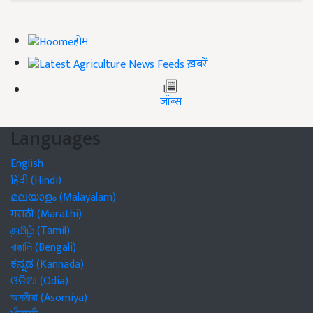
होम
ख़बरें
जॉब्स
Languages
English
हिंदी (Hindi)
മലയാളം (Malayalam)
मराठी (Marathi)
தமிழ் (Tamil)
বাঙালি (Bengali)
ಕನ್ನಡ (Kannada)
ଓଡିଆ (Odia)
অসমীয়া (Asomiya)