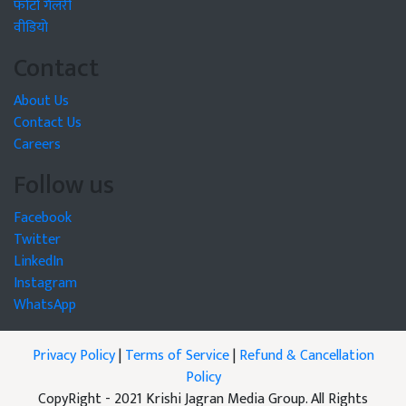
फोटो गैलरी
वीडियो
Contact
About Us
Contact Us
Careers
Follow us
Facebook
Twitter
LinkedIn
Instagram
WhatsApp
Privacy Policy
|
Terms of Service
|
Refund & Cancellation
Policy
CopyRight - 2021 Krishi Jagran Media Group. All Rights