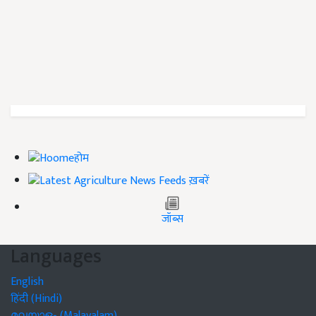
होम
ख़बरें
जॉब्स
Languages
English
हिंदी (Hindi)
മലയാളം (Malayalam)