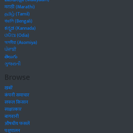
मराठी (Marathi)
தமிழ் (Tamil)
বাঙালি (Bengali)
ಕನ್ನಡ (Kannada)
ଓଡିଆ (Odia)
অসমীয়া (Asomiya)
ਪੰਜਾਬੀ
తెలుగు
ગુજરાતી
Browse
खबरें
कंपनी समाचार
सफल किसान
साक्षात्कार
बागवानी
औषधीय फसलें
पशुपालन