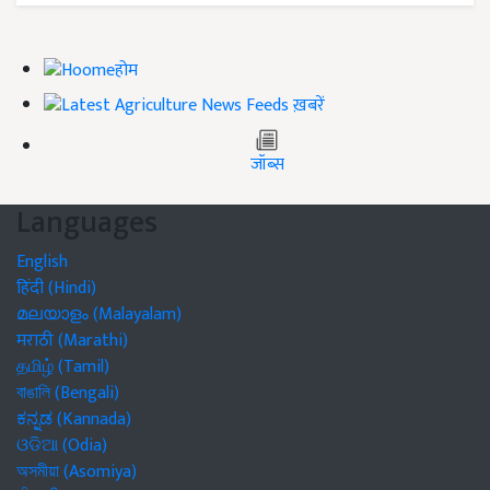
होम
ख़बरें
जॉब्स
Languages
English
हिंदी (Hindi)
മലയാളം (Malayalam)
मराठी (Marathi)
தமிழ் (Tamil)
বাঙালি (Bengali)
ಕನ್ನಡ (Kannada)
ଓଡିଆ (Odia)
অসমীয়া (Asomiya)