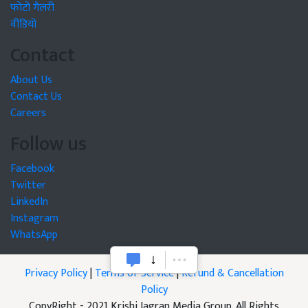
फोटो गैलरी
वीडियो
Contact
About Us
Contact Us
Careers
Follow us
Facebook
Twitter
LinkedIn
Instagram
WhatsApp
Privacy Policy
|
Terms of Service
|
Refund & Cancellation
Policy
CopyRight - 2021 Krishi Jagran Media Group. All Rights