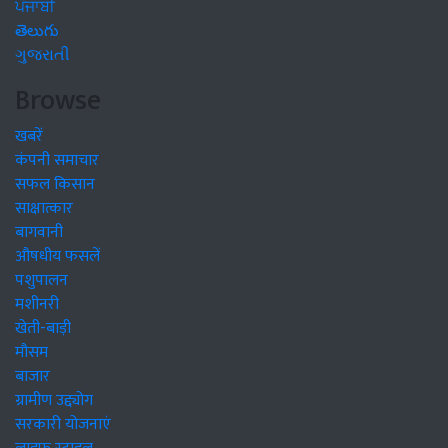
ਪੰਜਾਬੀ
తెలుగు
ગુજરાતી
Browse
खबरें
कंपनी समाचार
सफल किसान
साक्षात्कार
बागवानी
औषधीय फसलें
पशुपालन
मशीनरी
खेती-बाड़ी
मौसम
बाजार
ग्रामीण उद्द्योग
सरकारी योजनाएं