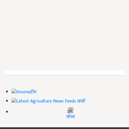
होम
ख़बरें
जॉब्स