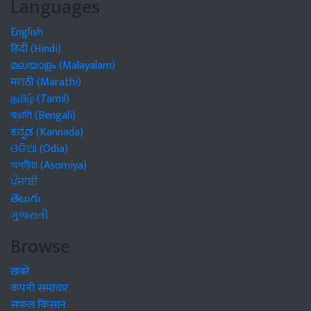
Languages
English
हिंदी (Hindi)
മലയാളം (Malayalam)
मराठी (Marathi)
தமிழ் (Tamil)
বাঙালি (Bengali)
ಕನ್ನಡ (Kannada)
ଓଡିଆ (Odia)
অসমীয়া (Asomiya)
ਪੰਜਾਬੀ
తెలుగు
ગુજરાતી
Browse
खबरें
कंपनी समाचार
सफल किसान