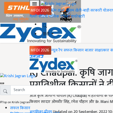
MFOI 2026
होम
ख़बरें
मौसम
खेती-बाड़ी
सरकारी योजना
गैलरी
वीडियो
मासिक पत्रिका
डायरेक्टरी
हिंदी
MFOI 2026
न्यूज़ रैप
सफल किसान
बाजार
साक्षात्कार
क
Home
ख़बरें
KJ Chaupal: कृषि जाग
प्रगतिशील किसानों ने 
आज कृषि जागरण चौपाल (KJ Chaupal) में हरियाणा के पलवल
किसान सरदार ओमवीर सिंह, रमेश चौहान और Br. Mani M
#Top on Krishi Jagran
सफल किसान
अनामिका प्रीतम
Updated on 20 September, 2022 10