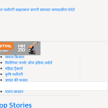
ार
मशीनरी
साक्षात्कार
कंपनी समाचार
सम्पादकीय
फोटो
op on Krishi Jagran
सफल किसान
मिलेनियर फार्मर ऑफ इंडिया अवॉर्ड
महिंद्रा ट्रैक्टर्स
कृषि मशीनरी
जायद की फसल
बिज़नेस आइडियाज
पीएम किसान
op Stories