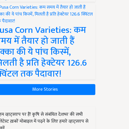
usa Corn Varieties: कम
मय में तैयार हो जाती हैं
क्का की ये पांच किस्में,
िलती है प्रति हेक्टेयर 126.6
्विंटल तक पैदावार!
More Stories
हम व्हाट्सएप पर हैं! कृषि से संबंधित देशभर की सभी
लेटेस्ट ख़बरें मोबाइल में पढ़ने के लिए हमारे व्हाट्सएप से
जुड़ें.