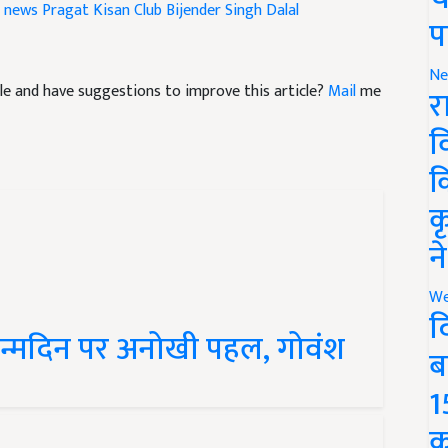
प
ticle and have suggestions to improve this article?
Mail
me
Ne
र
व
क
क
न
We
जन्मदिन पर अनोखी पहल, गोवंश
द
ब
1
क