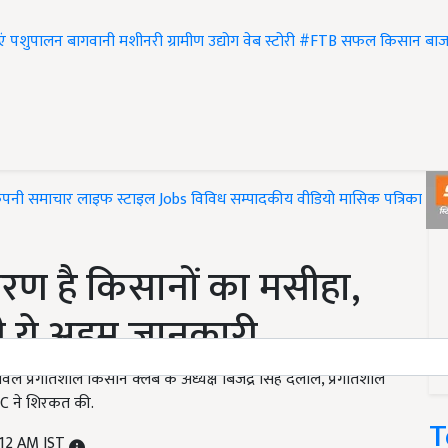
एं
पशुपालन
बागवानी
मशीनरी
ग्रामीण उद्योग
वेब स्टोरी
#FTB
सफल किसान
बाज
ंपनी समाचार
लाइफ स्टाइल
Jobs
विविध
सम्पादकीय
वीडियो
मासिक पत्रिका
#T
रण है किसानों का मसीहा,
दी ये अहम जानकारी
 प्रगतिशील किसान क्लब के अध्यक्ष बिजेंद्र सिंह दलाल, प्रगतिशील
C ने शिरकत की.
T
:12 AM IST