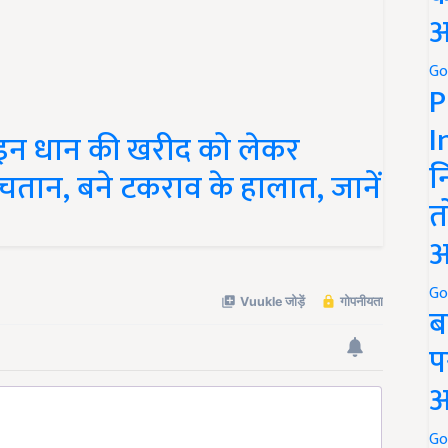
अ
Go
P
न धान की खरीद को लेकर
I
चतान, बने टकराव के हालात, जानें
न
त
अ
Go
ब
प
अ
Go