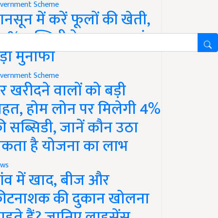
vernment Scheme
ानसून में करें फूलों की खेती,
0% सब्सिडी के साथ कमाएं
ड़ा मुनाफा
vernment Scheme
र खरीदने वालों को बड़ी
ाहत, होम लोन पर मिलेगी 4%
ी सब्सिडी, जानें कौन उठा
कता है योजना का लाभ
ws
ांव में खाद, बीज और
ीटनाशक की दुकान खोलना
ाहते हैं? जानिए लाइसेंस,