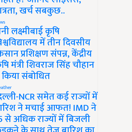
ात्रता, खर्च सबकुछ..
ws
ानी लक्ष्मीबाई कृषि
िश्वविद्यालय में तीन दिवसीय
िसान प्रशिक्षण संपन्न, केंद्रीय
ृषि मंत्री शिवराज सिंह चौहान
े किया संबोधित
ather
िल्ली-NCR समेत कई राज्यों में
ारिश ने मचाई आफत! IMD ने
5 से अधिक राज्यों में बिजली
ड़कने के साथ तेज बारिश का