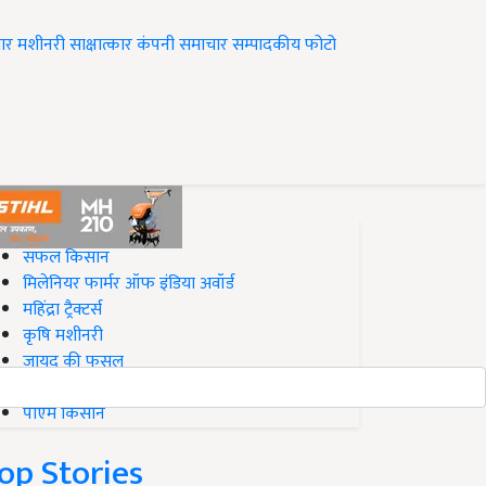
ार
मशीनरी
साक्षात्कार
कंपनी समाचार
सम्पादकीय
फोटो
op on Krishi Jagran
सफल किसान
मिलेनियर फार्मर ऑफ इंडिया अवॉर्ड
महिंद्रा ट्रैक्टर्स
कृषि मशीनरी
जायद की फसल
बिज़नेस आइडियाज
पीएम किसान
op Stories