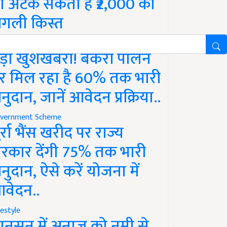
ो अटक सकती है ₹2,000 की
गली किस्त
vernment Scheme
ड़ी खुशखबरी! बकरी पालन
र मिल रहा है 60% तक भारी
नुदान, जानें आवेदन प्रक्रिया..
vernment Scheme
ुर्रा भैंस खरीद पर राज्य
रकार देंगी 75% तक भारी
नुदान, ऐसे करें योजना में
वेदन..
festyle
ानसून में अनाज को नमी से