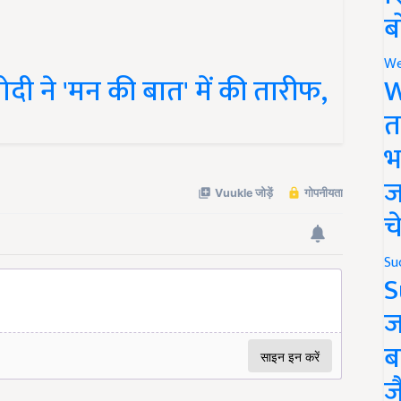
ब
ी ने 'मन की बात' में की तारीफ,
We
W
त
भ
ज
च
Su
S
ज
ब
ज