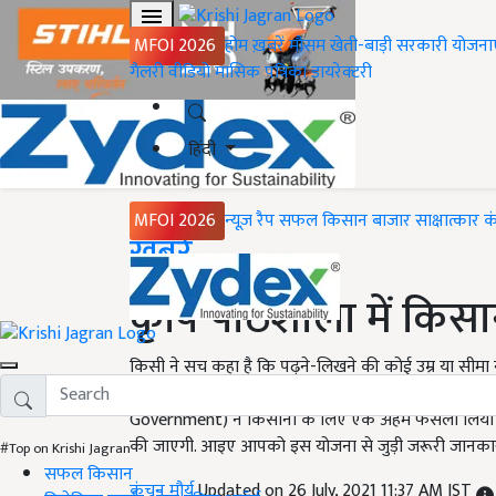
MFOI 2026
होम
ख़बरें
मौसम
खेती-बाड़ी
सरकारी योजना
गैलरी
वीडियो
मासिक पत्रिका
डायरेक्टरी
हिंदी
MFOI 2026
न्यूज़ रैप
सफल किसान
बाजार
साक्षात्कार
क
Home
ख़बरें
कृषि पाठशाला में किसान
किसी ने सच कहा है कि पढ़ने-लिखने की कोई उम्र या सीमा न
इस बात को धरातल पर लाने के लिए झारखंड सरकार ने ए
Government) ने किसानों के लिए एक अहम फैसला लिया है
की जाएगी. आइए आपको इस योजना से जुड़ी जरूरी जानकारी द
#Top on Krishi Jagran
सफल किसान
कंचन मौर्य
Updated on 26 July, 2021 11:37 AM IST