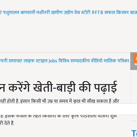
एं
पशुपालन
बागवानी
मशीनरी
ग्रामीण उद्योग
वेब स्टोरी
#FTB
सफल किसान
बाज
ंपनी समाचार
लाइफ स्टाइल
Jobs
विविध
सम्पादकीय
वीडियो
मासिक पत्रिका
#T
 करेंगे खेती-बाड़ी की पढ़ाई
हीं होती है. इंसान किसी भी उम्र या समय में कुछ भी सीख सकता है और
क पहल किया है. दरअसल, झारखंड की हेमंत सोरेन सरकार (Hemant
. इसके फैसले के तहत किसानों के लिए कृषि पाठशाला योजना शुरू
ेते हैं.
T