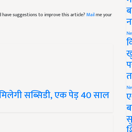
ब
and have suggestions to improve this article?
Mail
me your
न
Ne
क
ख
प
त
र मिलेगी सब्सिडी, एक पेड़ 40 साल
Ne
ए
ब
सु
श