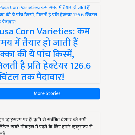
usa Corn Varieties: कम
मय में तैयार हो जाती हैं
क्का की ये पांच किस्में,
िलती है प्रति हेक्टेयर 126.6
्विंटल तक पैदावार!
More Stories
हम व्हाट्सएप पर हैं! कृषि से संबंधित देशभर की सभी
लेटेस्ट ख़बरें मोबाइल में पढ़ने के लिए हमारे व्हाट्सएप से
जुड़ें.