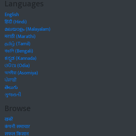
Languages
English
हिंदी (Hindi)
മലയാളം (Malayalam)
मराठी (Marathi)
தமிழ் (Tamil)
বাঙালি (Bengali)
ಕನ್ನಡ (Kannada)
ଓଡିଆ (Odia)
অসমীয়া (Asomiya)
ਪੰਜਾਬੀ
తెలుగు
ગુજરાતી
Browse
खबरें
कंपनी समाचार
सफल किसान