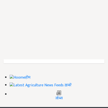
होम
ख़बरें
जॉब्स