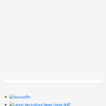
होम
ख़बरें