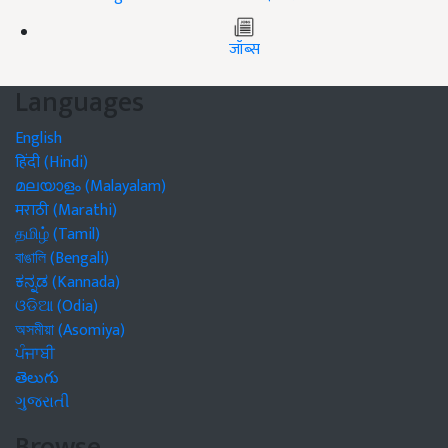
जॉब्स
Languages
English
हिंदी (Hindi)
മലയാളം (Malayalam)
मराठी (Marathi)
தமிழ் (Tamil)
বাঙালি (Bengali)
ಕನ್ನಡ (Kannada)
ଓଡିଆ (Odia)
অসমীয়া (Asomiya)
ਪੰਜਾਬੀ
తెలుగు
ગુજરાતી
Browse