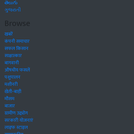
తెలుగు
ગુજરાતી
Browse
खबरें
कंपनी समाचार
सफल किसान
साक्षात्कार
बागवानी
औषधीय फसलें
पशुपालन
मशीनरी
खेती-बाड़ी
मौसम
बाजार
ग्रामीण उद्द्योग
सरकारी योजनाएं
लाइफ स्टाइल