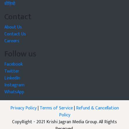
वीडियो
Contact
About Us
Contact Us
Careers
Follow us
Facebook
Twitter
LinkedIn
Instagram
WhatsApp
Privacy Policy
|
Terms of Service
|
Refund & Cancellation
Policy
CopyRight - 2021 Krishi Jagran Media Group. All Rights
Reserved.