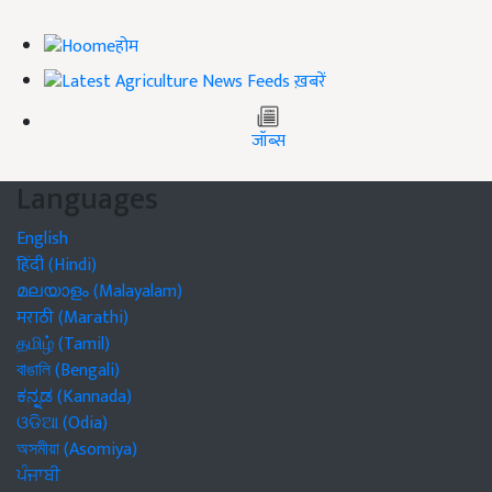
होम
ख़बरें
जॉब्स
Languages
English
हिंदी (Hindi)
മലയാളം (Malayalam)
मराठी (Marathi)
தமிழ் (Tamil)
বাঙালি (Bengali)
ಕನ್ನಡ (Kannada)
ଓଡିଆ (Odia)
অসমীয়া (Asomiya)
ਪੰਜਾਬੀ