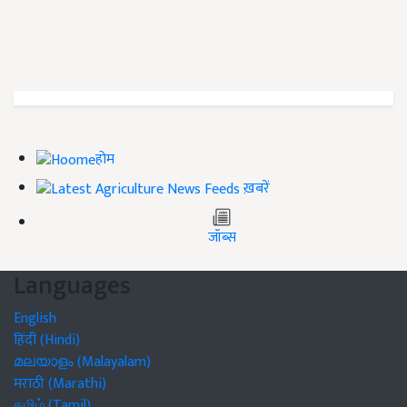
होम
ख़बरें
जॉब्स
Languages
English
हिंदी (Hindi)
മലയാളം (Malayalam)
मराठी (Marathi)
தமிழ் (Tamil)