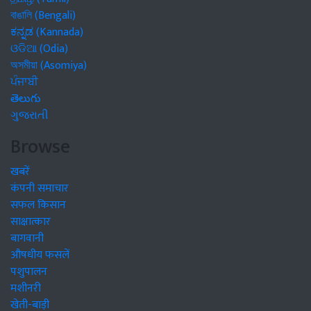
বাঙালি (Bengali)
ಕನ್ನಡ (Kannada)
ଓଡିଆ (Odia)
অসমীয়া (Asomiya)
ਪੰਜਾਬੀ
తెలుగు
ગુજરાતી
Browse
खबरें
कंपनी समाचार
सफल किसान
साक्षात्कार
बागवानी
औषधीय फसलें
पशुपालन
मशीनरी
खेती-बाड़ी