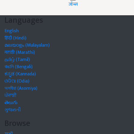
जॉब्स
Languages
English
हिंदी (Hindi)
മലയാളം (Malayalam)
मराठी (Marathi)
தமிழ் (Tamil)
বাঙালি (Bengali)
ಕನ್ನಡ (Kannada)
ଓଡିଆ (Odia)
অসমীয়া (Asomiya)
ਪੰਜਾਬੀ
తెలుగు
ગુજરાતી
Browse