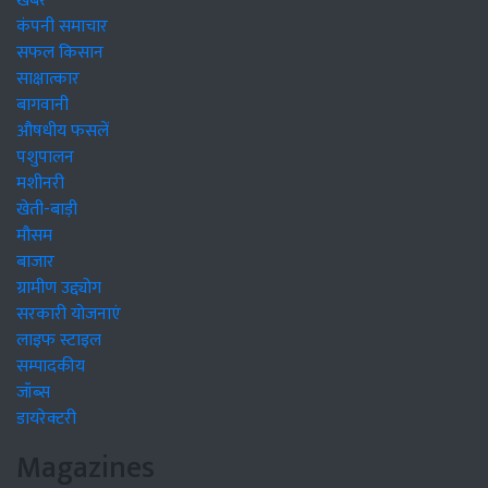
खबरें
कंपनी समाचार
सफल किसान
साक्षात्कार
बागवानी
औषधीय फसलें
पशुपालन
मशीनरी
खेती-बाड़ी
मौसम
बाजार
ग्रामीण उद्द्योग
सरकारी योजनाएं
लाइफ स्टाइल
सम्पादकीय
जॉब्स
डायरेक्टरी
Magazines