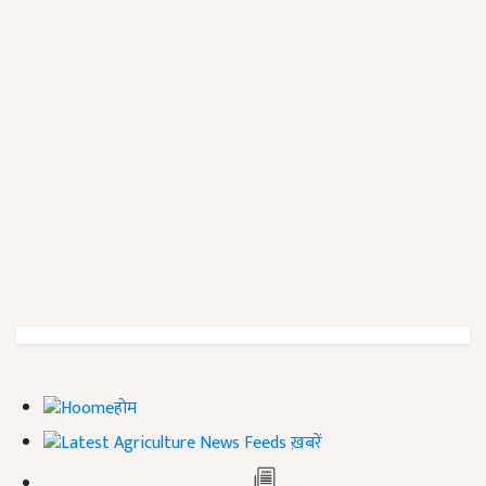
होम
ख़बरें