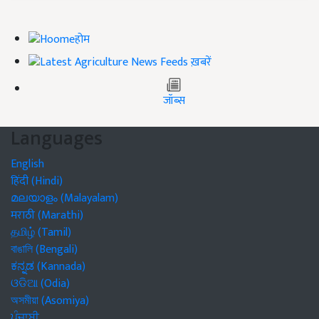
होम
ख़बरें
जॉब्स
Languages
English
हिंदी (Hindi)
മലയാളം (Malayalam)
मराठी (Marathi)
தமிழ் (Tamil)
বাঙালি (Bengali)
ಕನ್ನಡ (Kannada)
ଓଡିଆ (Odia)
অসমীয়া (Asomiya)
ਪੰਜਾਬੀ