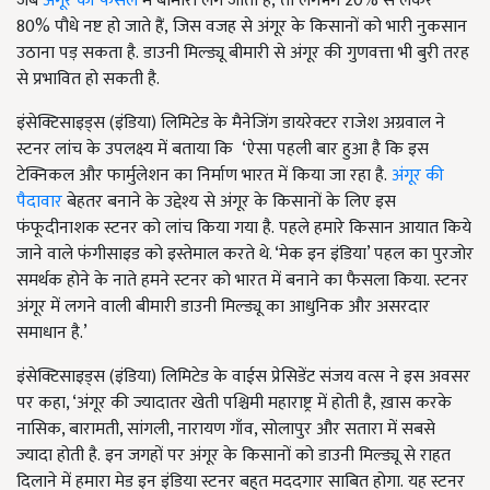
जब
अंगूर की फसल
में बीमारी लग जाती है, तो लगभग 20% से लेकर
80% पौधे नष्ट हो जाते हैं, जिस वजह से अंगूर के किसानों को भारी नुकसान
उठाना पड़ सकता है. डाउनी मिल्ड्यू बीमारी से अंगूर की गुणवत्ता भी बुरी तरह
से प्रभावित हो सकती है.
इंसेक्टिसाइड्स (इंडिया) लिमिटेड के मैनेजिंग डायरेक्टर राजेश अग्रवाल ने
स्टनर लांच के उपलक्ष्य में बताया कि ‘ऐसा पहली बार हुआ है कि इस
टेक्निकल और फार्मुलेशन का निर्माण भारत में किया जा रहा है.
अंगूर की
पैदावार
बेहतर बनाने के उद्देश्य से अंगूर के किसानों के लिए इस
फंफूदीनाशक स्टनर को लांच किया गया है. पहले हमारे किसान आयात किये
जाने वाले फंगीसाइड को इस्तेमाल करते थे. ‘मेक इन इंडिया’ पहल का पुरजोर
समर्थक होने के नाते हमने स्टनर को भारत में बनाने का फैसला किया. स्टनर
अंगूर में लगने वाली बीमारी डाउनी मिल्ड्यू का आधुनिक और असरदार
समाधान है.’
इंसेक्टिसाइड्स (इंडिया) लिमिटेड के वाईस प्रेसिडेंट संजय वत्स ने इस अवसर
पर कहा, ‘अंगूर की ज्यादातर खेती पश्चिमी महाराष्ट्र में होती है, ख़ास करके
नासिक, बारामती, सांगली, नारायण गाँव, सोलापुर और सतारा में सबसे
ज्यादा होती है. इन जगहों पर अंगूर के किसानों को डाउनी मिल्ड्यू से राहत
दिलाने में हमारा मेड इन इंडिया स्टनर बहुत मददगार साबित होगा. यह स्टनर