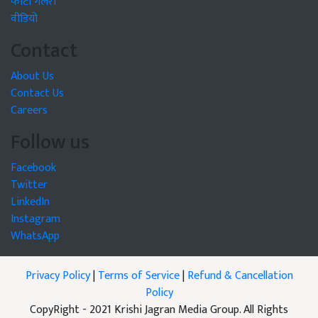
फोटो गैलरी
वीडियो
Contact
About Us
Contact Us
Careers
Follow us
Facebook
Twitter
LinkedIn
Instagram
WhatsApp
Privacy Policy
|
Terms of Service
|
Refund & Cancellation
Policy
CopyRight - 2021 Krishi Jagran Media Group. All Rights