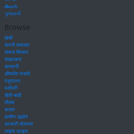
తెలుగు
ગુજરાતી
Browse
खबरें
कंपनी समाचार
सफल किसान
साक्षात्कार
बागवानी
औषधीय फसलें
पशुपालन
मशीनरी
खेती-बाड़ी
मौसम
बाजार
ग्रामीण उद्द्योग
सरकारी योजनाएं
लाइफ स्टाइल