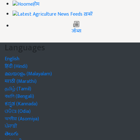
होम
ख़बरें
जॉब्स
Languages
English
हिंदी (Hindi)
മലയാളം (Malayalam)
मराठी (Marathi)
தமிழ் (Tamil)
বাঙালি (Bengali)
ಕನ್ನಡ (Kannada)
ଓଡିଆ (Odia)
অসমীয়া (Asomiya)
ਪੰਜਾਬੀ
తెలుగు