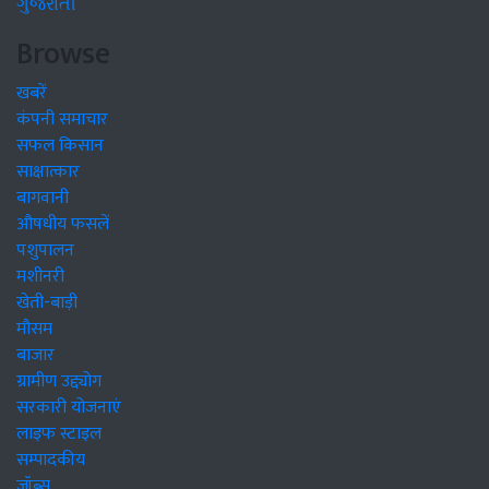
ગુજરાતી
Browse
खबरें
कंपनी समाचार
सफल किसान
साक्षात्कार
बागवानी
औषधीय फसलें
पशुपालन
मशीनरी
खेती-बाड़ी
मौसम
बाजार
ग्रामीण उद्द्योग
सरकारी योजनाएं
लाइफ स्टाइल
सम्पादकीय
जॉब्स