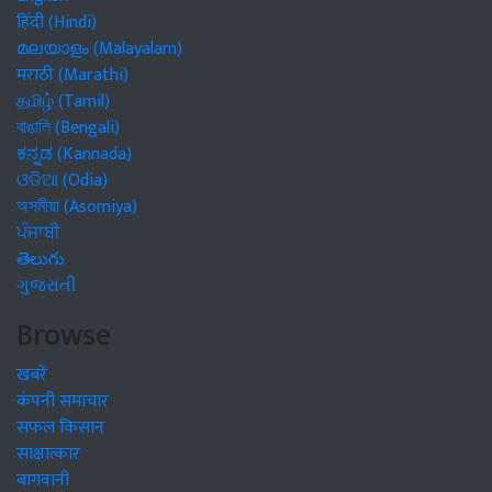
हिंदी (Hindi)
മലയാളം (Malayalam)
मराठी (Marathi)
தமிழ் (Tamil)
বাঙালি (Bengali)
ಕನ್ನಡ (Kannada)
ଓଡିଆ (Odia)
অসমীয়া (Asomiya)
ਪੰਜਾਬੀ
తెలుగు
ગુજરાતી
Browse
खबरें
कंपनी समाचार
सफल किसान
साक्षात्कार
बागवानी