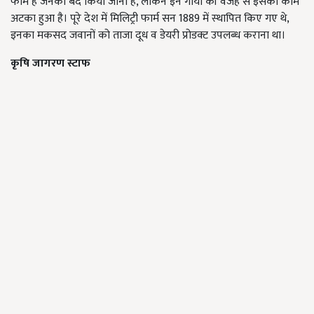
फार्म हैं जनको बंद किया जाना है, लेकिन इन गायों की वजह से इसका काम
अटका हुआ है। पूरे देश में मि‍लि‍ट्री फार्म सन 1889 में स्‍थापि‍त कि‍ए गए थे,
इनका मकसद जवानों को ताजा दूध व डेयरी प्रोडक्‍ट उपलब्‍ध कराना था।
कृषि जागरण स्टाफ