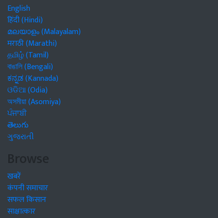
English
हिंदी (Hindi)
മലയാളം (Malayalam)
मराठी (Marathi)
தமிழ் (Tamil)
বাঙালি (Bengali)
ಕನ್ನಡ (Kannada)
ଓଡିଆ (Odia)
অসমীয়া (Asomiya)
ਪੰਜਾਬੀ
తెలుగు
ગુજરાતી
Browse
खबरें
कंपनी समाचार
सफल किसान
साक्षात्कार