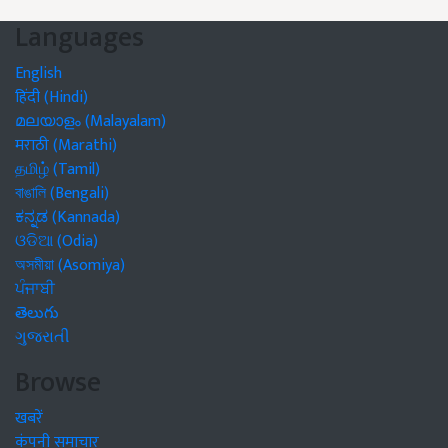
Languages
English
हिंदी (Hindi)
മലയാളം (Malayalam)
मराठी (Marathi)
தமிழ் (Tamil)
বাঙালি (Bengali)
ಕನ್ನಡ (Kannada)
ଓଡିଆ (Odia)
অসমীয়া (Asomiya)
ਪੰਜਾਬੀ
తెలుగు
ગુજરાતી
Browse
खबरें
कंपनी समाचार