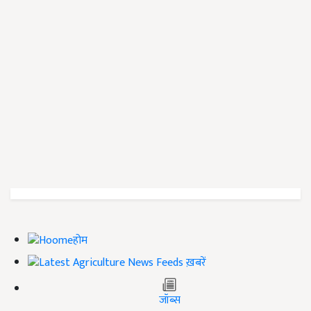
होम
ख़बरें
जॉब्स