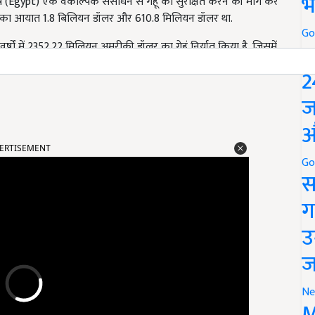
भ
स्र (Egypt) एक वैकल्पिक संसाधन से गेहूं को सुरक्षित करने की मांग कर
 गेहूं का आयात 1.8 बिलियन डॉलर और 610.8 मिलियन डॉलर था.
Go
P
र्षों में 2352.22 मिलियन अमरीकी डॉलर का गेहूं निर्यात किया है, जिसमें
9-20 में गेहूं का निर्यात 2020-21 में बढ़कर 549.67 मिलियन अमेरिकी
2
ज
औ
ERTISEMENT
Go
स
ग
उ
ज
Ne
M