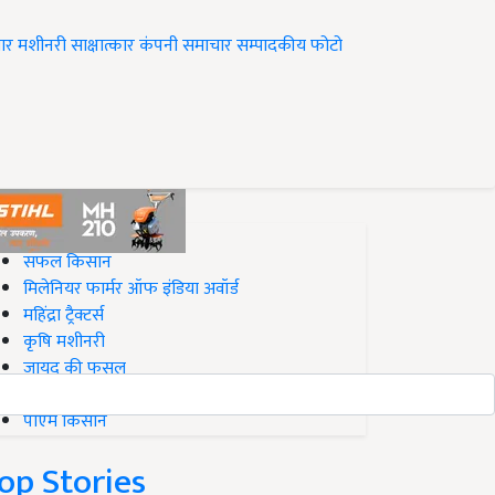
ार
मशीनरी
साक्षात्कार
कंपनी समाचार
सम्पादकीय
फोटो
op on Krishi Jagran
सफल किसान
मिलेनियर फार्मर ऑफ इंडिया अवॉर्ड
महिंद्रा ट्रैक्टर्स
कृषि मशीनरी
जायद की फसल
बिज़नेस आइडियाज
पीएम किसान
op Stories