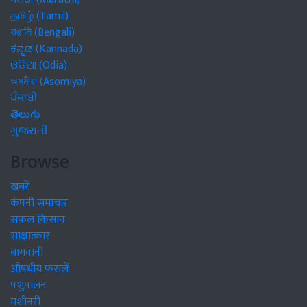
தமிழ் (Tamil)
বাঙালি (Bengali)
ಕನ್ನಡ (Kannada)
ଓଡିଆ (Odia)
অসমীয়া (Asomiya)
ਪੰਜਾਬੀ
తెలుగు
ગુજરાતી
Browse
खबरें
कंपनी समाचार
सफल किसान
साक्षात्कार
बागवानी
औषधीय फसलें
पशुपालन
मशीनरी