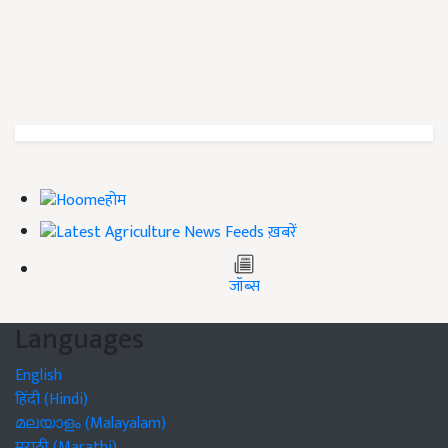
होम
ख़बरें
जॉब्स
Languages
English
हिंदी (Hindi)
മലയാളം (Malayalam)
मराठी (Marathi)