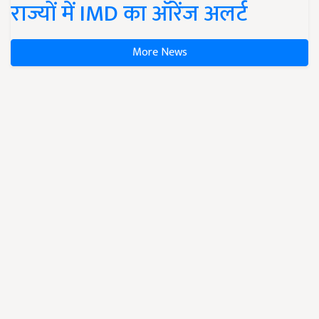
राज्यों में IMD का ऑरेंज अलर्ट
More News