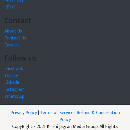
फोटो गैलरी
वीडियो
Contact
About Us
Contact Us
Careers
Follow us
Facebook
Twitter
LinkedIn
Instagram
WhatsApp
Privacy Policy
|
Terms of Service
|
Refund & Cancellation
Policy
CopyRight - 2021 Krishi Jagran Media Group. All Rights