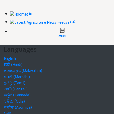
होम
ख़बरें
जॉब्स
Languages
English
हिंदी (Hindi)
മലയാളം (Malayalam)
मराठी (Marathi)
தமிழ் (Tamil)
বাঙালি (Bengali)
ಕನ್ನಡ (Kannada)
ଓଡିଆ (Odia)
অসমীয়া (Asomiya)
ਪੰਜਾਬੀ