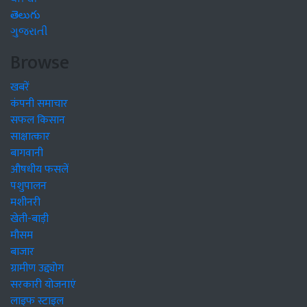
తెలుగు
ગુજરાતી
Browse
खबरें
कंपनी समाचार
सफल किसान
साक्षात्कार
बागवानी
औषधीय फसलें
पशुपालन
मशीनरी
खेती-बाड़ी
मौसम
बाजार
ग्रामीण उद्द्योग
सरकारी योजनाएं
लाइफ स्टाइल