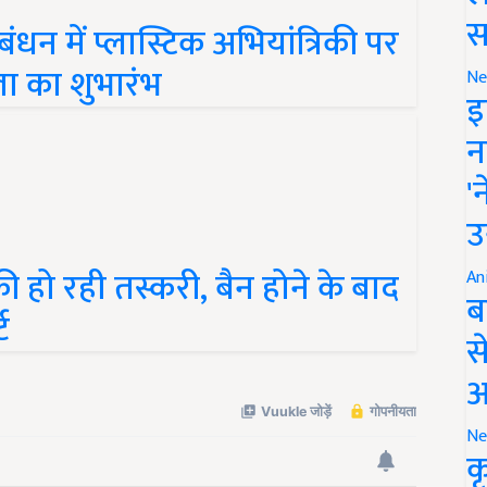
बंधन में प्लास्टिक अभियांत्रिकी पर
स
ला का शुभारंभ
Ne
इ
न
'
उ
ी हो रही तस्करी, बैन होने के बाद
An
ट
ब
स
आ
Ne
क