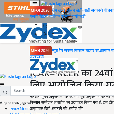
MFOI 2026
होम
ख़बरें
मौसम
खेती-बाड़ी
सरकारी योजना
गैलरी
वीडियो
मासिक पत्रिका
डायरेक्टरी
हिंदी
MFOI 2026
न्यूज़ रैप
सफल किसान
बाजार
साक्षात्कार
क
Home
ख़बरें
ICAR– RCER का 24वां 
लिए आयोजित किया गया
भारतीय कृषि अनुसंधान परिषद का पूर्वी अनुसंधान परिसर, 
किसान सम्मेलन समारोह का उद्घाटन किया गया है. इस दौरान क
#Top on Krishi Jagran
प्राकृतिक खेती अपनाने की अपील की.
सफल किसान