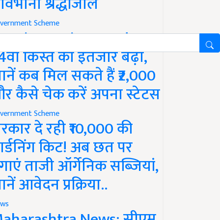
ावभीनी श्रद्धांजलि
vernment Scheme
M Kisan Yojana Update:
4वीं किस्त का इंतजार बढ़ा,
ानें कब मिल सकते हैं ₹2,000
र कैसे चेक करें अपना स्टेटस
vernment Scheme
रकार दे रही ₹10,000 की
ार्डनिंग किट! अब छत पर
गाएं ताजी ऑर्गेनिक सब्जियां,
ानें आवेदन प्रक्रिया..
ws
aharashtra News: सीएम