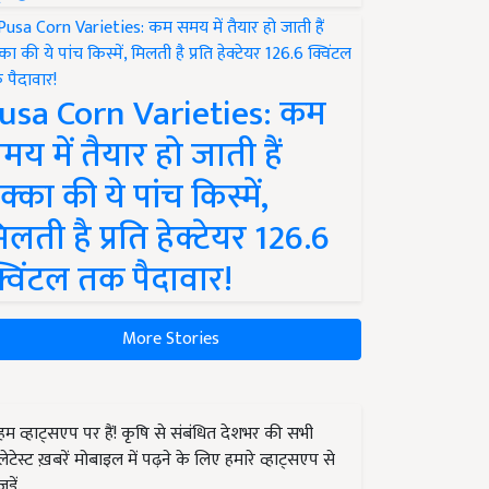
usa Corn Varieties: कम
मय में तैयार हो जाती हैं
क्का की ये पांच किस्में,
िलती है प्रति हेक्टेयर 126.6
्विंटल तक पैदावार!
More Stories
हम व्हाट्सएप पर हैं! कृषि से संबंधित देशभर की सभी
लेटेस्ट ख़बरें मोबाइल में पढ़ने के लिए हमारे व्हाट्सएप से
जुड़ें.