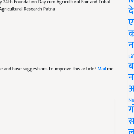
Agricultural Research Patna
द
ए
क
न
Li
icle and have suggestions to improve this article?
Mail
me
ब
न
आ
Ne
ग
स
ल