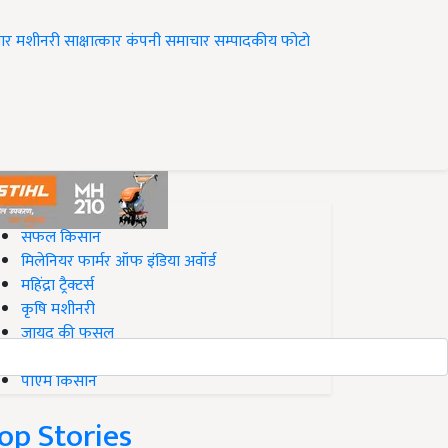
ार
मशीनरी
साक्षात्कार
कंपनी समाचार
सम्पादकीय
फोटो
op on Krishi Jagran
सफल किसान
मिलेनियर फार्मर ऑफ इंडिया अवॉर्ड
महिंद्रा ट्रैक्टर्स
कृषि मशीनरी
जायद की फसल
बिज़नेस आइडियाज
पीएम किसान
op Stories