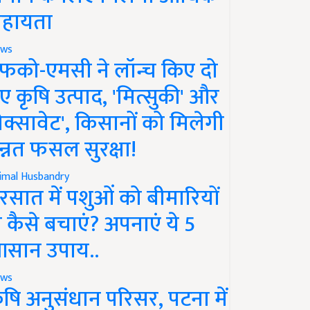
हायता
ws
फको-एमसी ने लॉन्च किए दो
ए कृषि उत्पाद, 'मित्सुकी' और
नेक्सावेट', किसानों को मिलेगी
न्नत फसल सुरक्षा!
imal Husbandry
रसात में पशुओं को बीमारियों
े कैसे बचाएं? अपनाएं ये 5
सान उपाय..
ws
ृषि अनुसंधान परिसर, पटना में