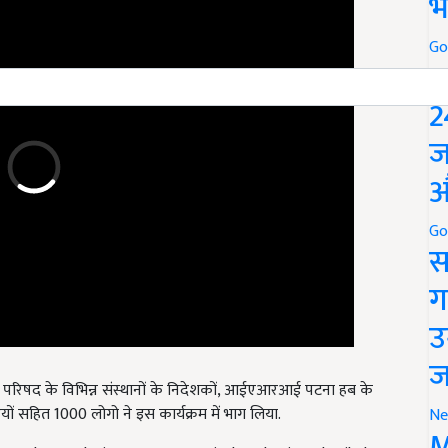
भ
Go
P
2
ज
औ
Go
स
ग
उ
ज
 परिषद के विभिन्न संस्थानों के निदेशकों, आईएआरआई पटना हब के
ारियों सहित 1000 लोगो ने इस कार्यक्रम में भाग लिया.
Ne
y 24th Foundation Day cum Agricultural Fair and Tribal
M