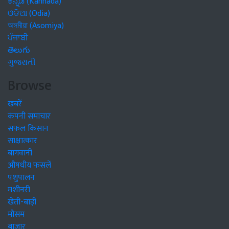
ಕನ್ನಡ (Kannada)
ଓଡିଆ (Odia)
অসমীয়া (Asomiya)
ਪੰਜਾਬੀ
తెలుగు
ગુજરાતી
Browse
खबरें
कंपनी समाचार
सफल किसान
साक्षात्कार
बागवानी
औषधीय फसलें
पशुपालन
मशीनरी
खेती-बाड़ी
मौसम
बाजार