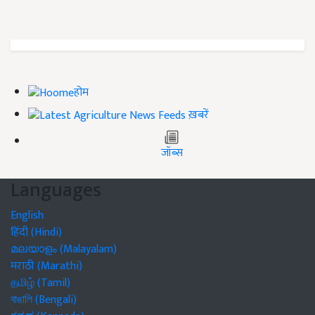
होम
ख़बरें
जॉब्स
Languages
English
हिंदी (Hindi)
മലയാളം (Malayalam)
मराठी (Marathi)
தமிழ் (Tamil)
বাঙালি (Bengali)