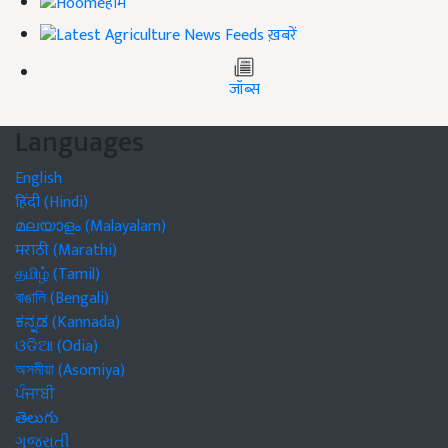
होम
ख़बरें
जॉब्स
Languages
English
हिंदी (Hindi)
മലയാളം (Malayalam)
मराठी (Marathi)
தமிழ் (Tamil)
বাঙালি (Bengali)
ಕನ್ನಡ (Kannada)
ଓଡିଆ (Odia)
অসমীয়া (Asomiya)
ਪੰਜਾਬੀ
తెలుగు
ગુજરાતી